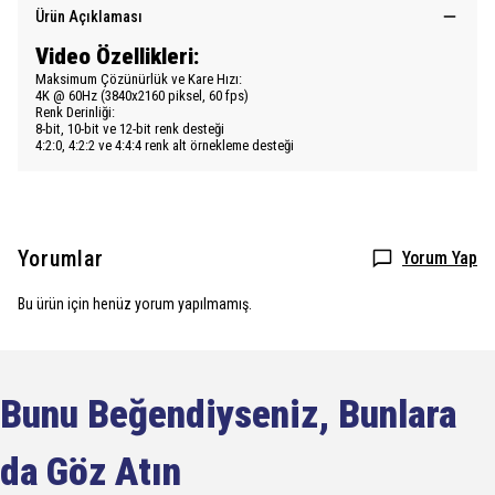
Ürün Açıklaması
Video Özellikleri:
Maksimum Çözünürlük ve Kare Hızı:
4K @ 60Hz (3840x2160 piksel, 60 fps)
Renk Derinliği:
8-bit, 10-bit ve 12-bit renk desteği
4:2:0, 4:2:2 ve 4:4:4 renk alt örnekleme desteği
Yorumlar
Yorum Yap
Bu ürün için henüz yorum yapılmamış.
Bunu Beğendiyseniz, Bunlara
da Göz Atın