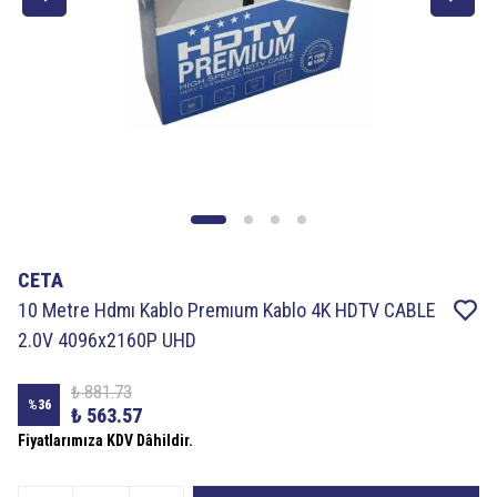
CETA
10 Metre Hdmı Kablo Premıum Kablo 4K HDTV CABLE
2.0V 4096x2160P UHD
₺ 881.73
%
36
₺ 563.57
Fiyatlarımıza KDV Dâhildir.