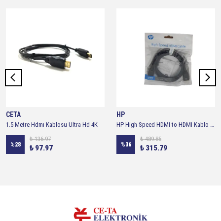
CETA
HP
1.5 Metre Hdmı Kablosu Ultra Hd 4K
HP High Speed HDMI to HDMI Kablo High Speed 1.5 Metre
₺ 136.97
₺ 489.85
%
28
%
36
₺ 97.97
₺ 315.79