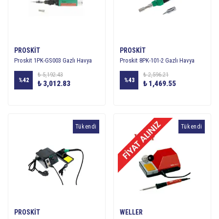
PROSKIT
PROSKIT
Proskit 1PK-GS003 Gazlı Havya
Proskit 8PK-101-2 Gazlı Havya
₺ 5,192.43
₺ 2,596.21
%
42
%
43
₺ 3,012.83
₺ 1,469.55
Tükendi
Tükendi
PROSKIT
WELLER