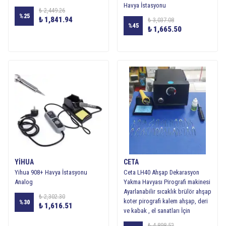
Havya İstasyonu
₺ 2,449.26
%
25
₺ 1,841.94
₺ 3,037.08
%
45
₺ 1,665.50
YIHUA
CETA
Yihua 908+ Havya İstasyonu
Ceta LH40 Ahşap Dekarasyon
Analog
Yakma Havyası Pirografi makinesi
Ayarlanabilir sıcaklık brülör ahşap
₺ 2,302.30
koter pirografi kalem ahşap, deri
%
30
₺ 1,616.51
ve kabak , el sanatları İçin
₺ 4,898.52