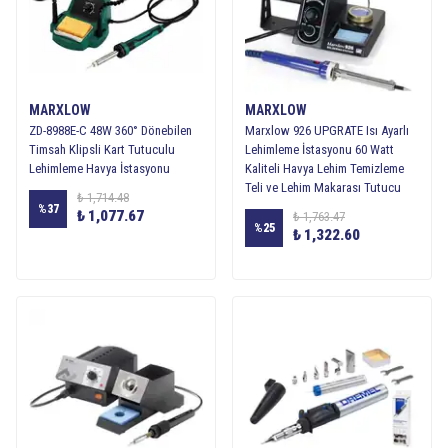
MARXLOW
MARXLOW
ZD-8988E-C 48W 360° Dönebilen
Marxlow 926 UPGRATE Isı Ayarlı
Timsah Klipsli Kart Tutuculu
Lehimleme İstasyonu 60 Watt
Lehimleme Havya İstasyonu
Kaliteli Havya Lehim Temizleme
Teli ve Lehim Makarası Tutucu
₺ 1,714.48
%
37
₺ 1,077.67
₺ 1,763.47
%
25
₺ 1,322.60