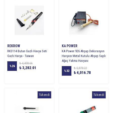
REKROW
KA POWER
RK3114 Butan Gazlı Havya Seti
KA Power 926 Ahşap Dekorasyon
Gazlı Havya - Taiwan
Havyası Metal Kutulu Ahşap Saplı
Ağaç Yakma Havyası
₺ 4,408.66
%
26
₺ 3,282.01
₺ 5,878.22
%
32
₺ 4,016.78
Tükendi
Tükendi