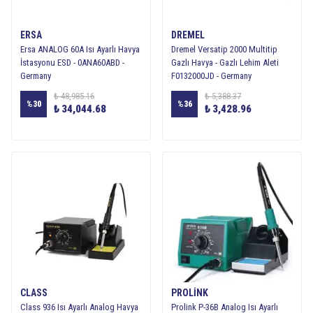
ERSA
DREMEL
Ersa ANALOG 60A Isı Ayarlı Havya
Dremel Versatip 2000 Multitip
İstasyonu ESD - 0ANA60ABD -
Gazlı Havya - Gazlı Lehim Aleti
Germany
F0132000JD - Germany
₺ 48,985.16
₺ 5,388.37
%
30
%
36
₺ 34,044.68
₺ 3,428.96
CLASS
PROLINK
Class 936 Isı Ayarlı Analog Havya
Prolink P-36B Analog Isı Ayarlı