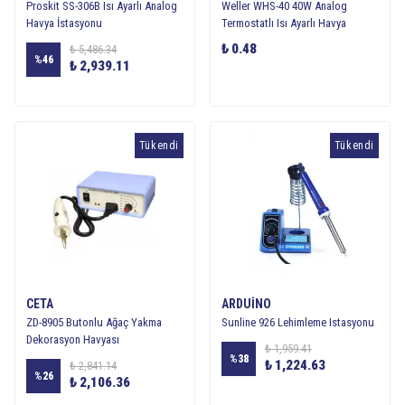
Proskit SS-306B Isı Ayarlı Analog
Weller WHS-40 40W Analog
Havya İstasyonu
Termostatlı Isı Ayarlı Havya
₺ 0.48
₺ 5,486.34
%
46
₺ 2,939.11
Tükendi
Tükendi
CETA
ARDUINO
ZD-8905 Butonlu Ağaç Yakma
Sunline 926 Lehimleme Istasyonu
Dekorasyon Havyası
₺ 1,959.41
%
38
₺ 1,224.63
₺ 2,841.14
%
26
₺ 2,106.36