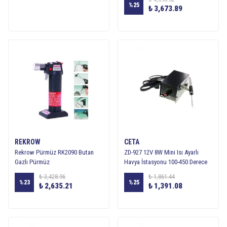
%
25
₺ 3,673.89
REKROW
CETA
Rekrow Pürmüz RK2090 Butan
ZD-927 12V 8W Mini Isı Ayarlı
Gazlı Pürmüz
Havya İstasyonu 100-450 Derece
₺ 3,428.96
₺ 1,861.44
%
23
%
25
₺ 2,635.21
₺ 1,391.08