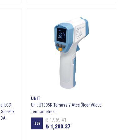
UNIT
tal LCD
Unit UT305R Temassız Ateş Ölçer Vücut
 Sıcaklık
Termometresi
R03A
₺ 1,959.41
%
39
₺ 1,200.37