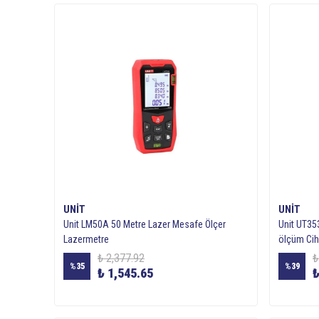
UNIT
UNIT
Unit LM50A 50 Metre Lazer Mesafe Ölçer
Unit UT35
Lazermetre
ölçüm Cih
₺ 2,377.92
₺
%
35
%
39
₺ 1,545.65
₺