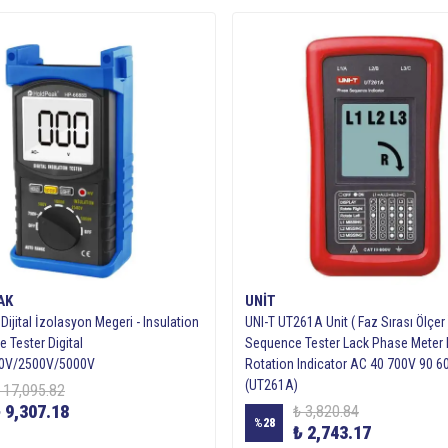
AK
UNIT
ijital İzolasyon Megeri - Insulation
UNI-T UT261A Unit ( Faz Sırası Ölçer
 Tester Digital
Sequence Tester Lack Phase Meter
0V/2500V/5000V
Rotation Indicator AC 40 700V 90 6
(UT261A)
 17,095.82
 9,307.18
₺ 3,820.84
%
28
₺ 2,743.17