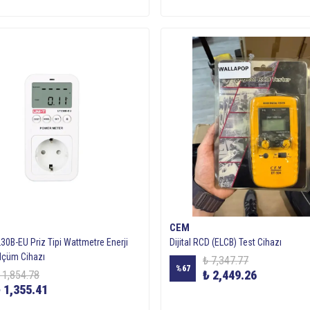
CEM
30B-EU Priz Tipi Wattmetre Enerji
Dijital RCD (ELCB) Test Cihazı
Ölçüm Cihazı
₺ 7,347.77
%
67
₺ 2,449.26
 1,854.78
 1,355.41