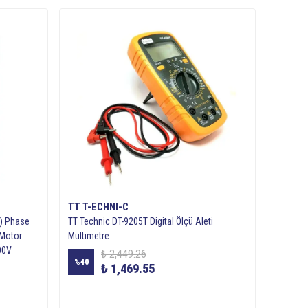
TT T-ECHNI-C
 ) Phase
TT Technic DT-9205T Digital Ölçü Aleti
 Motor
Multimetre
00V
₺ 2,449.26
%
40
₺ 1,469.55