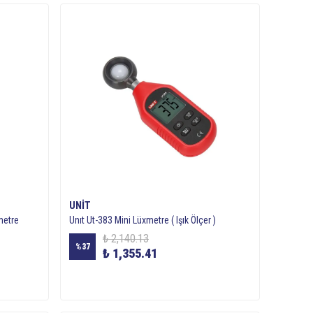
UNIT
metre
Unıt Ut-383 Mini Lüxmetre ( Işık Ölçer )
₺ 2,140.13
%
37
₺ 1,355.41