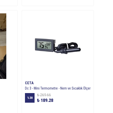
CETA
Dc 3 - Mini Termometre - Nem ve Sıcaklık Ölçer
₺ 269.66
%
30
₺ 189.28