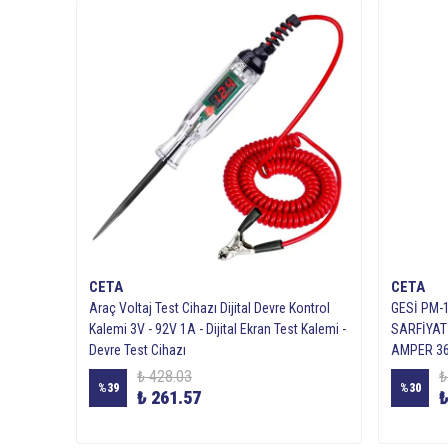
CETA
CETA
Araç Voltaj Test Cihazı Dijital Devre Kontrol
GESİ PM-
Kalemi 3V - 92V 1A - Dijital Ekran Test Kalemi -
SARFİYAT
Devre Test Cihazı
AMPER 36
₺ 428.03
₺
%
39
%
30
₺ 261.57
₺