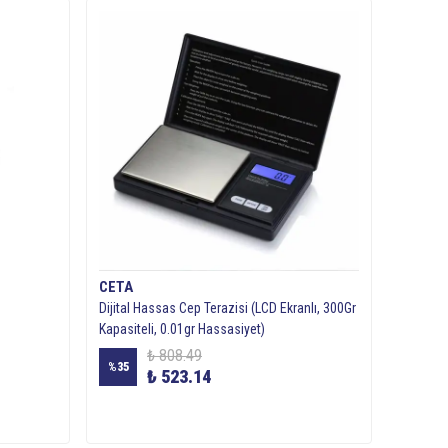
CETA
Dijital Hassas Cep Terazisi (LCD Ekranlı, 300Gr
Kapasiteli, 0.01gr Hassasiyet)
₺ 808.49
%
35
₺ 523.14