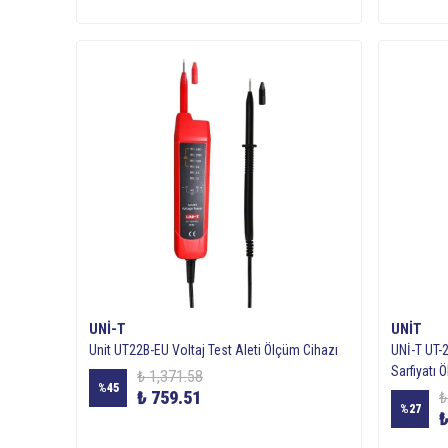
UNI-T
UNIT
Unit UT22B-EU Voltaj Test Aleti Ölçüm Cihazı
UNİ-T UT-2
Sarfiyatı 
₺ 1,371.58
%
45
₺ 759.51
₺
%
27
₺