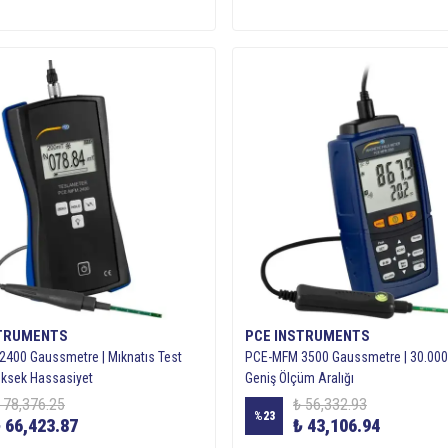
STRUMENTS
PCE INSTRUMENTS
400 Gaussmetre | Mıknatıs Test
PCE-MFM 3500 Gaussmetre | 30.000
Yüksek Hassasiyet
Geniş Ölçüm Aralığı
 78,376.25
₺ 56,332.93
%
23
 66,423.87
₺ 43,106.94