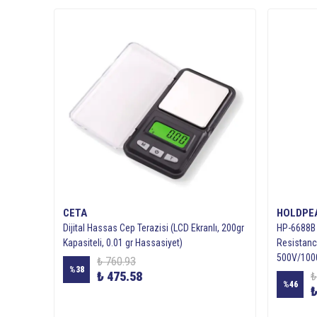
CETA
HOLDPE
Dijital Hassas Cep Terazisi (LCD Ekranlı, 200gr
HP-6688B D
Kapasiteli, 0.01 gr Hassasiyet)
Resistance
500V/100
₺ 760.93
%
38
₺ 475.58
₺
%
46
₺