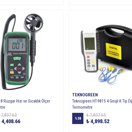
TEKNOGREEN
 Rüzgar Hızı ve Sıcaklık Ölçer
Teknogreen HT-9815 4 Girişli K Tip Dij
tre
Termometre
 7,837.63
₺ 7,837.63
%
38
 4,408.66
₺ 4,898.52