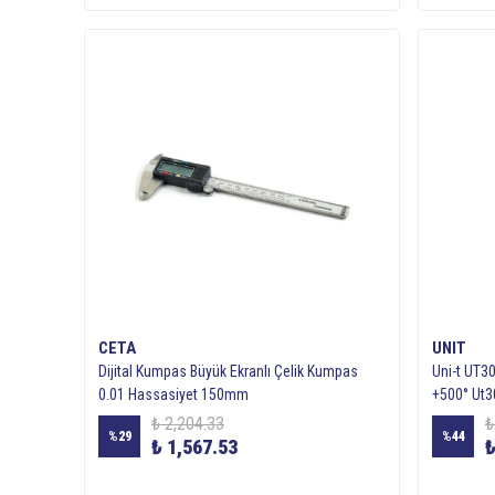
CETA
UNIT
Dijital Kumpas Büyük Ekranlı Çelik Kumpas
Uni-t UT3
0.01 Hassasiyet 150mm
+500° Ut3
₺ 2,204.33
₺
%
29
%
44
₺ 1,567.53
₺