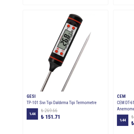
GESI
CEM
TP-101 Sıvı Tipi Daldırma Tipi Termometre
CEM DT-618
Anemome
₺ 269.66
%
44
₺ 151.71
₺
%
44
₺