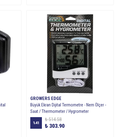
GROWERS EDGE
ital
Büyük Ekran Dijital Termometre - Nem Ölçer -
Saat / Thermometer / Hygrometer
₺ 514.58
%
41
₺ 303.90