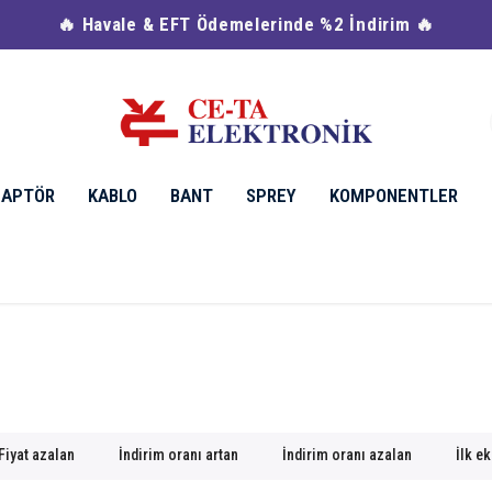
🔥 Havale & EFT Ödemelerinde %2 İndirim 🔥
DAPTÖR
KABLO
BANT
SPREY
KOMPONENTLER
Fiyat azalan
İndirim oranı artan
İndirim oranı azalan
İlk e