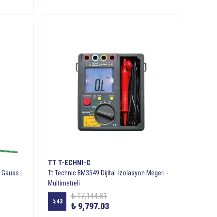
TT T-ECHNI-C
 Gauss |
Tt Technic BM3549 Dijital İzolasyon Megeri -
Multimetreli
₺ 17,144.81
%
43
₺ 9,797.03