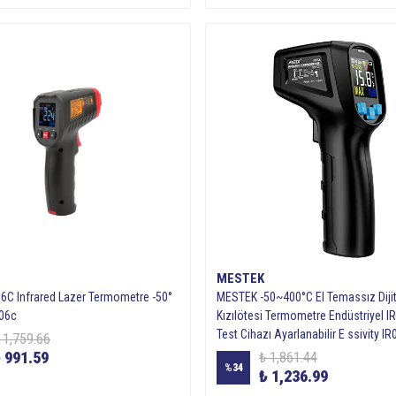
MESTEK
06C Infrared Lazer Termometre -50°
MESTEK -50~400°C El Temassız Diji
06c
Kızılötesi Termometre Endüstriyel IR
Test Cihazı Ayarlanabilir E ssivity I
 1,759.66
 991.59
₺ 1,861.44
%
34
₺ 1,236.99