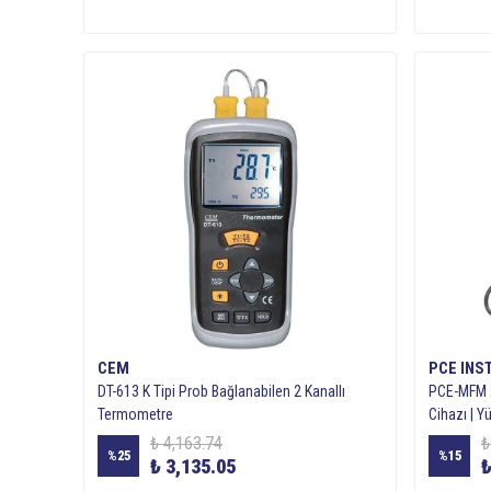
CEM
PCE IN
DT-613 K Tipi Prob Bağlanabilen 2 Kanallı
PCE-MFM 2
Termometre
Cihazı | 
₺ 4,163.74
₺
%
25
%
15
₺ 3,135.05
₺