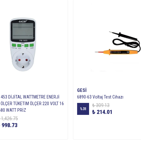
GESI
1453 DİJİTAL WATTMETRE ENERJİ
6890-63 Voltaj Test Cihazı
 ÖLÇER TÜKETİM ÖLÇER 220 VOLT 16
₺ 309.13
%
31
80 WATT PRİZ
₺ 214.01
 1,426.75
 998.73