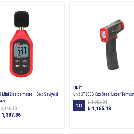
UNIT
3 Mini Desibelmetre – Ses Seviyesi
Unit UT300S Kızılötesi Lazer Termo
azı
₺ 1,902.34
%
39
₺ 1,165.18
 2,140.13
 1,307.86