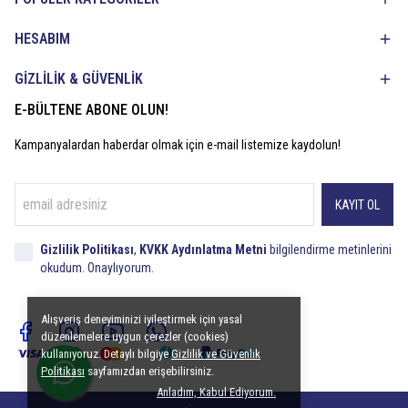
HESABIM
GİZLİLİK & GÜVENLİK
E-BÜLTENE ABONE OLUN!
Kampanyalardan haberdar olmak için e-mail listemize kaydolun!
KAYIT OL
Gizlilik Politikası
,
KVKK Aydınlatma Metni
bilgilendirme metinlerini
okudum. Onaylıyorum.
Alışveriş deneyiminizi iyileştirmek için yasal
düzenlemelere uygun çerezler (cookies)
kullanıyoruz. Detaylı bilgiye
Gizlilik ve Güvenlik
Politikası
sayfamızdan erişebilirsiniz.
Anladım, Kabul Ediyorum.