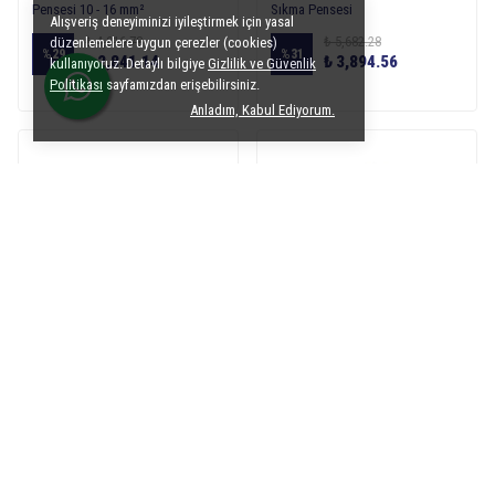
Pensesi 10 - 16 mm²
Sıkma Pensesi
Alışveriş deneyiminizi iyileştirmek için yasal
₺ 4,016.78
₺ 5,682.28
düzenlemelere uygun çerezler (cookies)
%
29
%
31
₺ 2,841.14
₺ 3,894.56
kullanıyoruz. Detaylı bilgiye
Gizlilik ve Güvenlik
Politikası
sayfamızdan erişebilirsiniz.
Anladım, Kabul Ediyorum.
GWEST
GWEST
Gwest JY-06120 16-120mm2 SKP
Gwest YYQ-120 Hidrolik SKP
Sıkma Pensesi
Sıkma Pensesi Altıgen 10-120 mm
₺ 11,168.62
₺ 9,062.25
%
37
%
34
₺ 7,053.86
₺ 5,976.19