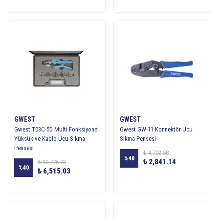
GWEST
GWEST
Gwest T03C-5D Multi Fonksiyonel
Gwest GW-11 Konnektör Ucu
Yüksük ve Kablo Ucu Sıkma
Sıkma Pensesi
Pensesi
₺ 4,702.58
%
40
₺ 2,841.14
₺ 10,776.73
%
40
₺ 6,515.03