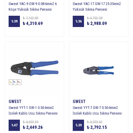
Gwest YAC-9 GW-9 0.08-6mm2 6
Gwest YAC-17 GW-17 25-35mm2
Köşe Yüksük Sıkma Pensesi
Yüksük Sıkma Pensesi
₺ 7,102.85
₺ 4,702.58
%
39
%
36
₺ 4,310.69
₺ 2,988.09
GWEST
GWEST
Gwest YYT-1 GW-1 0.50-6mm2
Gwest YYT-7 GW-7 0.50-6mm2
İzoleli Kablo Ucu Sıkma Pensesi
İzoleli Kablo Ucu Sıkma Pensesi
₺ 4,653.59
₺ 4,555.62
%
47
%
39
₺ 2,449.26
₺ 2,792.15