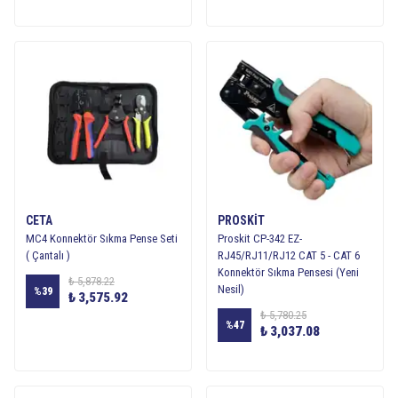
CETA
PROSKIT
MC4 Konnektör Sıkma Pense Seti
Proskit CP-342 EZ-
( Çantalı )
RJ45/RJ11/RJ12 CAT 5 - CAT 6
Konnektör Sıkma Pensesi (Yeni
₺ 5,878.22
Nesil)
%
39
₺ 3,575.92
₺ 5,780.25
%
47
₺ 3,037.08