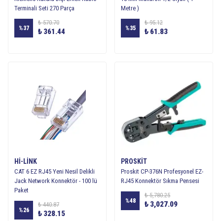
Terminali Seti 270 Parça
Metre )
₺ 570.70
₺ 95.12
%
37
%
35
₺ 361.44
₺ 61.83
Hİ-LİNK
PROSKIT
CAT 6 EZ RJ45 Yeni Nesil Delikli
Proskit CP-376N Profesyonel EZ-
Jack Network Konnektör - 100 lü
RJ45 Konnektör Sıkma Pensesi
Paket
₺ 5,780.25
%
48
₺ 3,027.09
₺ 440.87
%
26
₺ 328.15