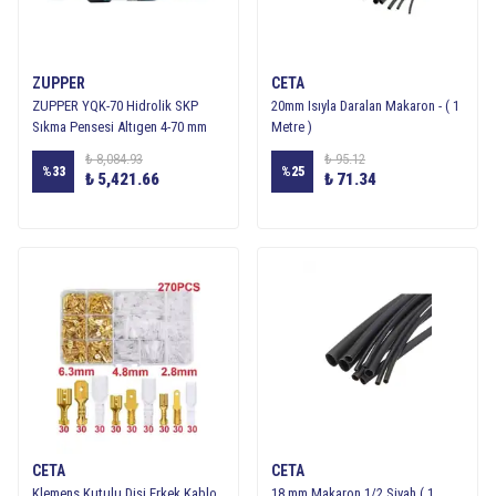
ZUPPER
CETA
ZUPPER YQK-70 Hidrolik SKP
20mm Isıyla Daralan Makaron - ( 1
Sıkma Pensesi Altıgen 4-70 mm
Metre )
₺ 8,084.93
₺ 95.12
%
33
%
25
₺ 5,421.66
₺ 71.34
CETA
CETA
Klemens Kutulu Dişi Erkek Kablo
18 mm Makaron 1/2 Siyah ( 1