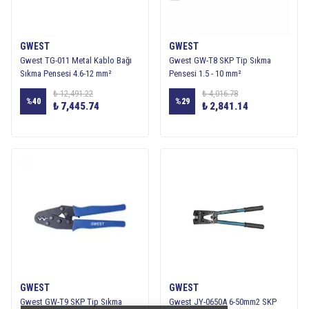
GWEST
GWEST
Gwest TG-011 Metal Kablo Bağı
Gwest GW-T8 SKP Tip Sıkma
Sıkma Pensesi 4.6-12 mm²
Pensesi 1.5 - 10 mm²
₺ 12,491.22
₺ 4,016.78
%
40
%
29
₺ 7,445.74
₺ 2,841.14
GWEST
GWEST
Gwest GW-T9 SKP Tip Sıkma
Gwest JY-0650A 6-50mm2 SKP