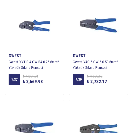
GWEST
GWEST
Gwest YYT B-4 GW-B4 0.25-6mm2
Gwest YAC-5 GW-5 0.50-6mm2
Yüksük Sıkma Pensesi
Yüksük Sıkma Pensesi
₺ 4,261.71
₺ 4,555.62
%
37
%
39
₺ 2,669.93
₺ 2,782.17