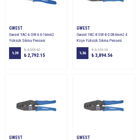
GWEST
GWEST
Gwest YAC-6 GW-6 6-16mm2
Gwest YAC-8 GW-8 0.08-6mm2 4
Yüksük Sıkma Pensesi
Köşe Yüksük Sıkma Pensesi
₺ 4,555.62
₺ 6,123.14
%
39
%
36
₺ 2,792.15
₺ 3,894.56
GWEST
GWEST