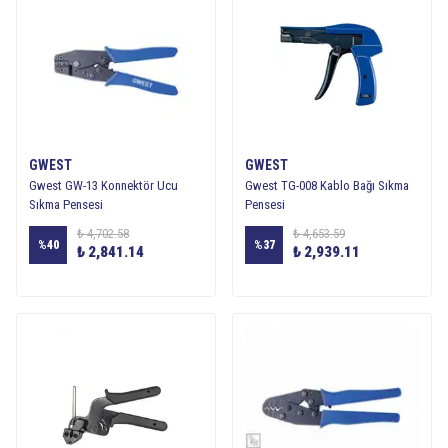
GWEST
GWEST
Gwest GW-13 Konnektör Ucu
Gwest TG-008 Kablo Bağı Sıkma
Sıkma Pensesi
Pensesi
₺ 4,702.58
₺ 4,653.59
%
40
%
37
₺ 2,841.14
₺ 2,939.11