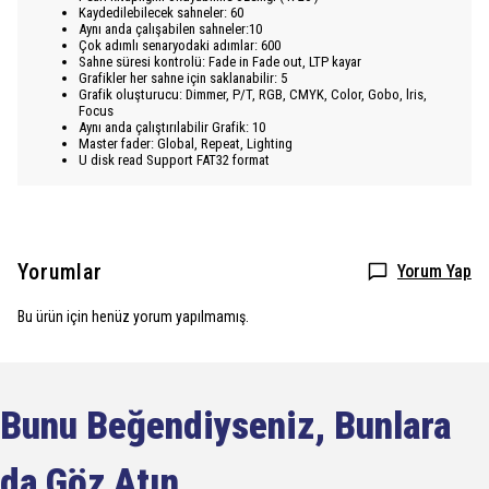
Kaydedilebilecek sahneler: 60
Aynı anda çalışabilen sahneler:10
Çok adımlı senaryodaki adımlar: 600
Sahne süresi kontrolü: Fade in Fade out, LTP kayar
Grafikler her sahne için saklanabilir: 5
Grafik oluşturucu: Dimmer, P/T, RGB, CMYK, Color, Gobo, lris,
Focus
Aynı anda çalıştırılabilir Grafik: 10
Master fader: Global, Repeat, Lighting
U disk read Support FAT32 format
Yorumlar
Yorum Yap
Bu ürün için henüz yorum yapılmamış.
Bunu Beğendiyseniz, Bunlara
da Göz Atın