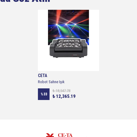
CETA
Robot Sahne Işık
₺ 18,547.78
%
33
₺ 12,365.19