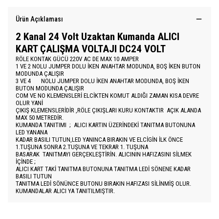
Ürün Açıklaması
2 Kanal 24 Volt Uzaktan Kumanda ALICI
KART ÇALIŞMA VOLTAJI DC24 VOLT
RÖLE KONTAK GÜCÜ 220V AC DE MAX 10 AMPER
1 VE 2 NOLU JUMPER DOLU İKEN ANAHTAR MODUNDA, BOŞ İKEN BUTON
MODUNDA ÇALIŞIR
3 VE 4 NOLU JUMPER DOLU İKEN ANAHTAR MODUNDA, BOŞ İKEN
BUTON MODUNDA ÇALIŞIR
COM VE NO KLEMENSLERİ ELCİKTEN KOMUT ALDIĞI ZAMAN KISA DEVRE
OLUR YANİ
ÇIKIŞ KLEMENSLERİDİR ,RÖLE ÇIKIŞLARI KURU KONTAKTIR AÇIK ALANDA
MAX 50 METREDİR.
KUMANDA TANITIMI ; ALICI KARTIN ÜZERİNDEKİ TANITMA BUTONUNA
LED YANANA
KADAR BASILI TUTUN,LED YANINCA BIRAKIN VE ELCİGİN İLK ÖNCE
1.TUŞUNA SONRA 2.TUŞUNA VE TEKRAR 1. TUŞUNA
BASARAK TANITMAYI GERÇEKLEŞTİRİN. ALICININ HAFIZASINI SİLMEK
İÇİNDE ;
ALICI KART TAKİ TANITMA BUTONUNA TANITMA LEDİ SÖNENE KADAR
BASILI TUTUN
TANITMA LEDİ SÖNÜNCE BUTONU BIRAKIN HAFIZASI SİLİNMİŞ OLUR.
KUMANDALAR ALICI YA TANITILMIŞTIR.