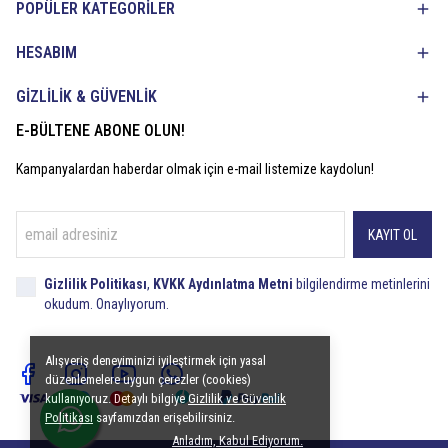
POPÜLER KATEGORİLER
HESABIM
GİZLİLİK & GÜVENLİK
E-BÜLTENE ABONE OLUN!
Kampanyalardan haberdar olmak için e-mail listemize kaydolun!
KAYIT OL
Gizlilik Politikası
,
KVKK Aydınlatma Metni
bilgilendirme metinlerini
okudum. Onaylıyorum.
Alışveriş deneyiminizi iyileştirmek için yasal
düzenlemelere uygun çerezler (cookies)
kullanıyoruz. Detaylı bilgiye
Gizlilik ve Güvenlik
Politikası
sayfamızdan erişebilirsiniz.
Anladım, Kabul Ediyorum.