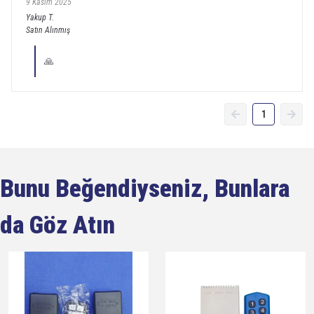
9 Kasım 2025
Yakup
T.
Satın Alınmış
🙏
1
Bunu Beğendiyseniz, Bunlara
da Göz Atın