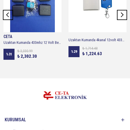
CETA
Uzaktan Kumanda 4kanal 12volt 433mhz
Uzaktan Kumanda 433mhz 12 Volt Besleme ( 4 Alıcı 1 Kumanda )
₺ 1,714.48
₺ 3,330.99
%
29
₺ 1,224.63
%
31
₺ 2,302.30
KURUMSAL