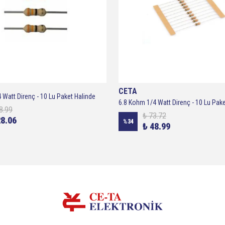
CETA
Watt Direnç - 10 Lu Paket Halinde
6.8 Kohm 1/4 Watt Direnç - 10 Lu Pake
8.99
₺ 73.72
28.06
%
34
₺ 48.99