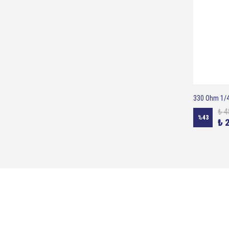
330 Ohm 1/4 
₺ 4
%
43
₺ 