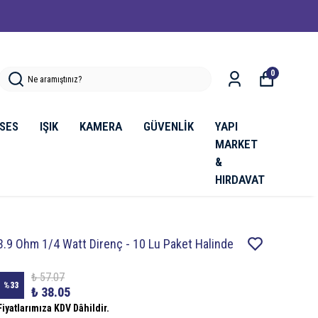
0
SES
IŞIK
KAMERA
GÜVENLİK
YAPI
MARKET
&
HIRDAVAT
3.9 Ohm 1/4 Watt Direnç - 10 Lu Paket Halinde
₺ 57.07
%
33
₺ 38.05
Fiyatlarımıza KDV Dâhildir.