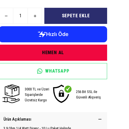
SEPETE EKLE
HEMEN AL
WHATSAPP
3000 TL ve Üzeri
256 Bit SSL ile
Siparişlerde
Güvenli Alışveriş
Ücretsiz Kargo
Ürün Açıklaması
3.9 Ohm 1/4 Watt Direnç - 10 Lu Paket Halinde