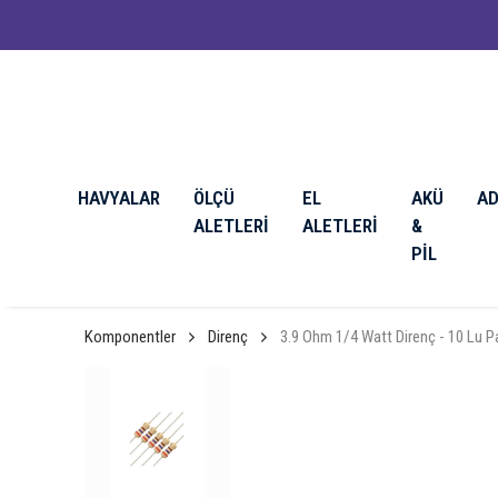
HAVYALAR
ÖLÇÜ
EL
AKÜ
A
ALETLERİ
ALETLERİ
&
PİL
Komponentler
Direnç
3.9 Ohm 1/4 Watt Direnç - 10 Lu P