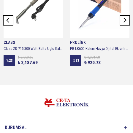
CLASS
PROLİNK
Class ZD-715 300 Watt Balta Uçlu Kalem Havya
PR-LK60D Kalem Havya Dijital Ekranlı 60w - 200°C - 500°C
₺ 2,853.50
₺ 1,371.58
%
23
%
33
₺ 2,187.69
₺ 920.73
KURUMSAL