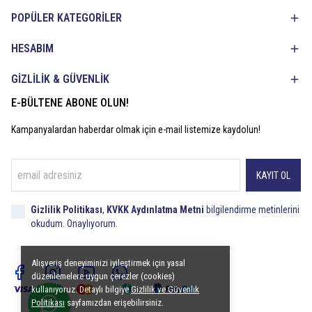
POPÜLER KATEGORİLER
HESABIM
GİZLİLİK & GÜVENLİK
E-BÜLTENE ABONE OLUN!
Kampanyalardan haberdar olmak için e-mail listemize kaydolun!
KAYIT OL
Gizlilik Politikası
,
KVKK Aydınlatma Metni
bilgilendirme metinlerini
okudum. Onaylıyorum.
Alışveriş deneyiminizi iyileştirmek için yasal
düzenlemelere uygun çerezler (cookies)
kullanıyoruz. Detaylı bilgiye
Gizlilik ve Güvenlik
Politikası
sayfamızdan erişebilirsiniz.