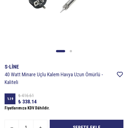
S-LİNE
40 Watt Minare Uçlu Kalem Havya Uzun Ömürlü -
Kaliteli
₺ 416.61
%
19
₺ 338.14
Fiyatlarımıza KDV Dâhildir.
SEPETE EKLE