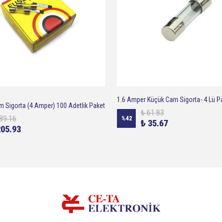
1.6 Amper Küçük Cam Sigorta- 4 Lü P
Sigorta (4 Amper) 100 Adetlik Paket
₺ 61.83
89.16
%
42
₺ 35.67
205.93