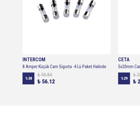
INTERCOM
CETA
15a 5x20 Cam Sigorta (15 Amper) 100 Adetlik Paket
8 Amper Küçük Cam Sigorta -4 Lü Paket Halinde
5x20mm Cam 
₺ 90.84
₺ 2
%
38
%
29
₺ 56.12
₺ 