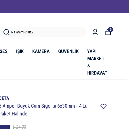
0
SES
IŞIK
KAMERA
GÜVENLİK
YAPI
MARKET
&
HIRDAVAT
CETA
6 Amper Büyük Cam Sigorta 6x30mm - 4 Lü
Paket Halinde
₺ 24.73