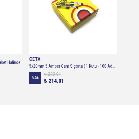
CETA
CETA
aket Halinde
5x20mm 5 Amper Cam Sigorta ( 1 Kutu - 100 Adet )
₺ 332.91
%
36
%
33
₺ 214.01