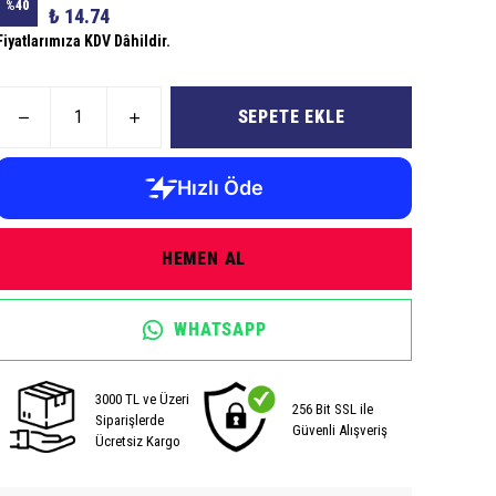
%
40
₺ 14.74
Fiyatlarımıza KDV Dâhildir.
SEPETE EKLE
HEMEN AL
WHATSAPP
3000 TL ve Üzeri
256 Bit SSL ile
Siparişlerde
Güvenli Alışveriş
Ücretsiz Kargo