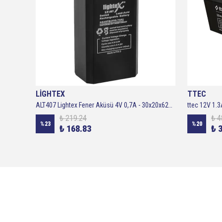
LİGHTEX
TTEC
ttec 6V 7Ah Bakımsız Kuru Akü 6 Volt 7 Amper Bakımsız Kuru Akü
ALT407 Lightex Fener Aküsü 4V 0,7A - 30x20x62mm
₺ 219.24
₺ 4
%
23
%
20
₺ 168.83
₺ 