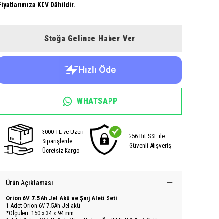
Fiyatlarımıza KDV Dâhildir.
Stoğa Gelince Haber Ver
WHATSAPP
3000 TL ve Üzeri
256 Bit SSL ile
Siparişlerde
Güvenli Alışveriş
Ücretsiz Kargo
Ürün Açıklaması
Orion 6V 7.5Ah Jel Akü ve Şarj Aleti Seti
1 Adet Orion 6V 7.5Ah Jel akü
*Ölçüleri: 150 x 34 x 94 mm