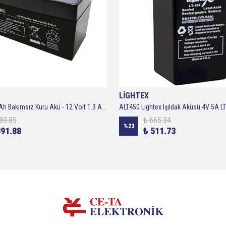
LİGHTEX
ttec 12V 1.3Ah Bakımsız Kuru Akü - 12 Volt 1.3 Amper Bakımsız Kuru Akü
89.85
₺ 665.34
%
23
391.88
₺ 511.73