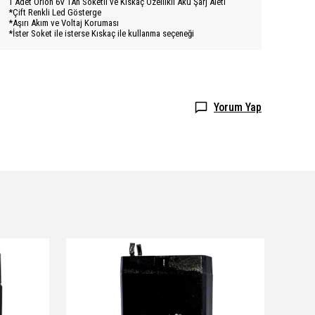
1 Adet Orion 6V 1Ah Soketli ve Kıskaç Özellikli Akü Şarj Aleti
*Çift Renkli Led Gösterge
*Aşırı Akım ve Voltaj Koruması
*İster Soket ile isterse Kıskaç ile kullanma seçeneği
Yorum Yap