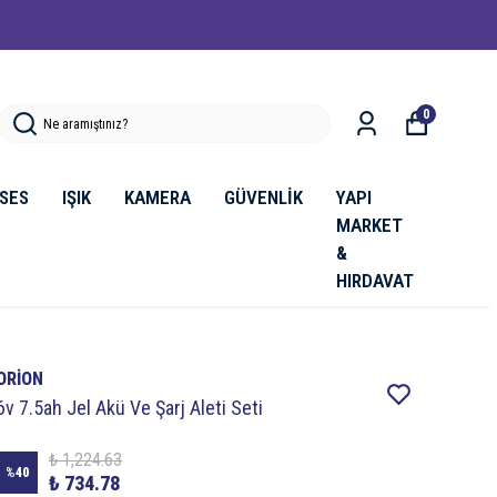
0
SES
IŞIK
KAMERA
GÜVENLİK
YAPI
MARKET
&
HIRDAVAT
ORİON
6v 7.5ah Jel Akü Ve Şarj Aleti Seti
₺ 1,224.63
%
40
₺ 734.78