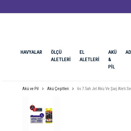
HAVYALAR
ÖLÇÜ
EL
AKÜ
A
ALETLERİ
ALETLERİ
&
PİL
Akü ve Pil
Akü Çeşitleri
6v 7.5ah Jel Akü Ve Şarj Aleti Se