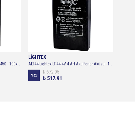
LİGHTEX
LİGHT
ALT450 Lightex Işıldak Aküsü 4V 5A LT450 - 100x48x46mm
ALT44 Lightex LT-44 4V 4 AH Akü Fener Aküsü - 100x70x48mm
₺ 672.95
%
23
%
23
₺ 517.91