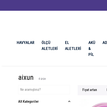
HAVYALAR
ÖLÇÜ
EL
AKÜ
A
ALETLERİ
ALETLERİ
&
PİL
aixun
4
ürün
Fiyat artan
Alt Kategoriler