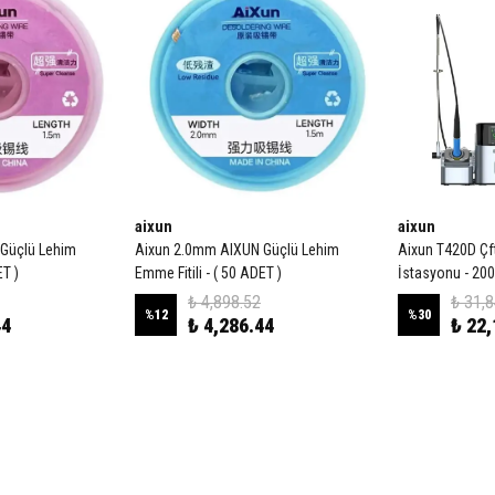
aixun
aixun
Güçlü Lehim
Aixun 2.0mm AIXUN Güçlü Lehim
Aixun T420D Çft
ET )
Emme Fitili - ( 50 ADET )
İstasyonu - 20
₺ 4,898.52
₺ 31,
%
12
%
30
44
₺ 4,286.44
₺ 22,