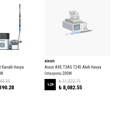
aixun
 Kanallı Havya
Aixun AXE T3AS T245 Akıllı Havya
0W
İstasyonu 200W
840.35
₺ 11,322.71
%
29
190.28
₺ 8,082.55