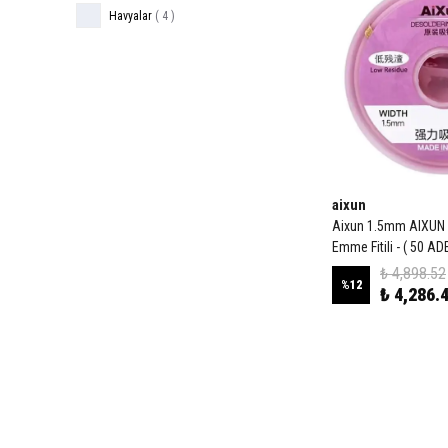
Havyalar
(
4
)
aixun
Aixun 1.5mm AIXUN 
Emme Fitili - ( 50 AD
₺ 4,898.52
%
12
₺ 4,286.