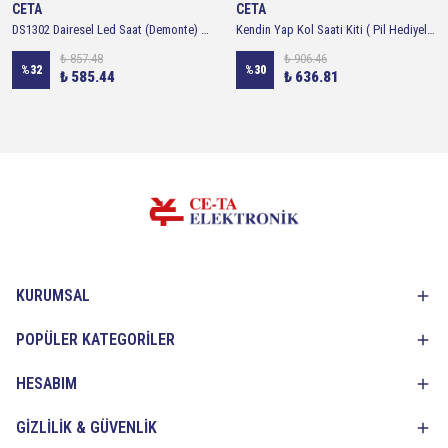
CETA
CETA
DS1302 Dairesel Led Saat (Demonte) Saat - Sıcaklık Ölçümü - Alarm ve Takvim Özelliklerini Sunmaktadır
Kendin Yap Kol Saati Kiti ( Pil Hediyeli )
₺ 857.48
₺ 906.46
%
32
%
30
₺ 585.44
₺ 636.81
KURUMSAL
POPÜLER KATEGORİLER
HESABIM
GİZLİLİK & GÜVENLİK