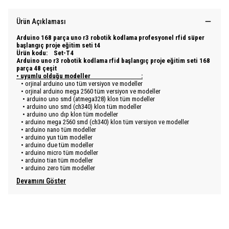
Ürün Açıklaması
Arduino 168 parça uno r3 robotik kodlama profesyonel rfid süper
başlangıç proje eğitim seti t4
Ürün kodu:
Set-T4
Arduino uno r3 robotik kodlama rfid başlangıç proje eğitim seti 168
parça 48 çeşit
• uyumlu olduğu modeller :
• orjinal arduino uno tüm versiyon ve modeller
• orjinal arduino mega 2560 tüm versiyon ve modeller
• arduino uno smd (atmega328) klon tüm modeller
• arduino uno smd (ch340) klon tüm modeller
• arduino uno dıp klon tüm modeller
• arduino mega 2560 smd (ch340) klon tüm versiyon ve modeller
• arduino nano tüm modeller
• arduino yun tüm modeller
• arduino due tüm modeller
• arduino micro tüm modeller
• arduino tian tüm modeller
• arduino zero tüm modeller
Devamını Göster