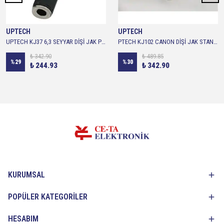
UPTECH
UPTECH
UPTECH KJ37 6,3 SEYYAR DİŞİ JAK PLASTİK (SİYAH)
PTECH KJ102 CANON DİŞİ JAK STANDARTU
₺ 342.90
₺ 489.85
%
29
%
30
₺ 244.93
₺ 342.90
KURUMSAL
POPÜLER KATEGORİLER
HESABIM