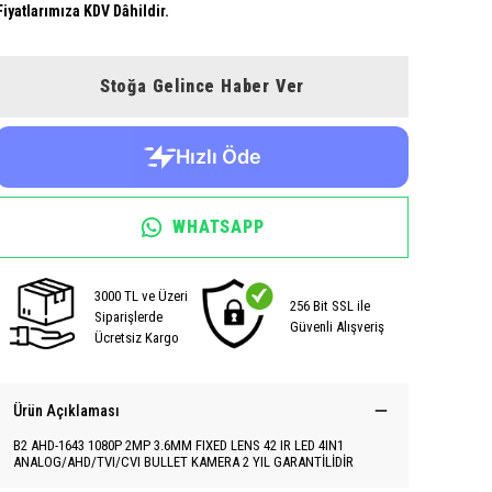
Fiyatlarımıza KDV Dâhildir.
Stoğa Gelince Haber Ver
WHATSAPP
3000 TL ve Üzeri
256 Bit SSL ile
Siparişlerde
Güvenli Alışveriş
Ücretsiz Kargo
Ürün Açıklaması
B2 AHD-1643 1080P 2MP 3.6MM FIXED LENS 42 IR LED 4IN1
ANALOG/AHD/TVI/CVI BULLET KAMERA 2 YIL GARANTİLİDİR