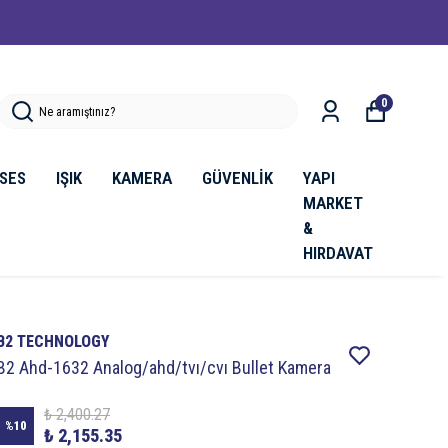
0
SES
IŞIK
KAMERA
GÜVENLİK
YAPI
MARKET
&
HIRDAVAT
B2 TECHNOLOGY
B2 Ahd-1632 Analog/ahd/tvı/cvı Bullet Kamera
₺ 2,400.27
%
10
₺ 2,155.35