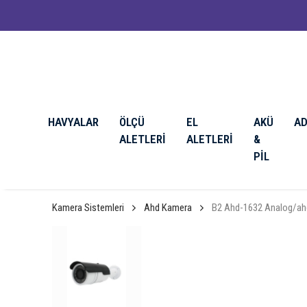
HAVYALAR
ÖLÇÜ
EL
AKÜ
A
ALETLERİ
ALETLERİ
&
PİL
Kamera Sistemleri
Ahd Kamera
B2 Ahd-1632 Analog/ahd