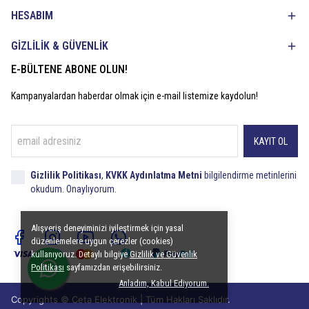
HESABIM
GİZLİLİK & GÜVENLİK
E-BÜLTENE ABONE OLUN!
Kampanyalardan haberdar olmak için e-mail listemize kaydolun!
KAYIT OL
Gizlilik Politikası
,
KVKK Aydınlatma Metni
bilgilendirme metinlerini
okudum. Onaylıyorum.
Alışveriş deneyiminizi iyileştirmek için yasal
düzenlemelere uygun çerezler (cookies)
kullanıyoruz. Detaylı bilgiye
Gizlilik ve Güvenlik
Politikası
sayfamızdan erişebilirsiniz.
Anladım, Kabul Ediyorum.
Copyrights © Ceta Elektronik | Tüm Hakları Saklıdır.