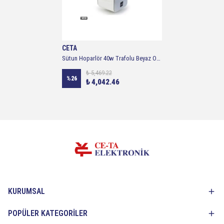
CETA
Sütun Hoparlör 40w Trafolu Beyaz Osawa Osw-4314tb
₺ 5,469.22
%
26
₺ 4,042.46
KURUMSAL
POPÜLER KATEGORİLER