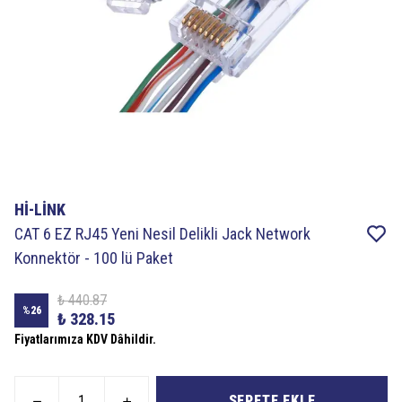
Hİ-LİNK
CAT 6 EZ RJ45 Yeni Nesil Delikli Jack Network
Konnektör - 100 lü Paket
₺ 440.87
%
26
₺ 328.15
Fiyatlarımıza KDV Dâhildir.
SEPETE EKLE