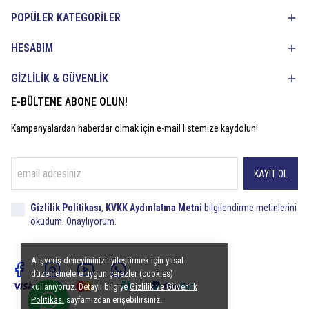
POPÜLER KATEGORİLER
HESABIM
GİZLİLİK & GÜVENLİK
E-BÜLTENE ABONE OLUN!
Kampanyalardan haberdar olmak için e-mail listemize kaydolun!
KAYIT OL
Gizlilik Politikası
,
KVKK Aydınlatma Metni
bilgilendirme metinlerini
okudum. Onaylıyorum.
Alışveriş deneyiminizi iyileştirmek için yasal
düzenlemelere uygun çerezler (cookies)
kullanıyoruz. Detaylı bilgiye
Gizlilik ve Güvenlik
Politikası
sayfamızdan erişebilirsiniz.