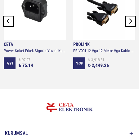
CETA
PROLİNK
Power Soket Erkek Sigorta Yuvalı Kulaklı
PR-V001-12 Vga 12 Metre Vga Kablo Altın Uçlu Vga ( 12 Metre )
₺ 97.97
₺ 3,918.81
%
23
%
38
₺ 75.14
₺ 2,449.26
KURUMSAL