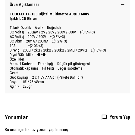
Ürün Açıklaması
TOOLFIX TF-133 Dijital Multimetre AC/DC 600V
Işıklı LCD Ekran
Teknik Özellik Aralık Doğruluk
DC Voltaj 200mV / 2V / 20V / 200V / 600V ±(0.5%+3)
AC Voltaj 200V / 600V ±(0.8%+3)
DC Akım 20mA / 200mA ±(1.2%+3)
10A ±(2.0%+3)
Direnç 200Ω / 2kΩ / 20kΩ / 200kΩ / 2MΩ / 20MΩ ±(1.0%+3)
Diyot/Süreklilik ●/●
Özellikler
Manuel Kademe Ekran Işığı Düşük pil göstergesi
Otomatik kapanma Pil testi Değer sabitleme
Genel
Güç Kaynağı 2 x 1.5V AAA pil (Pakete Dahildir)
Boyut 151*75*48mm
Ağırlık 220gr
Yorumlar
Yorum Yap
Bu ürün için henüz yorum yapılmamış.