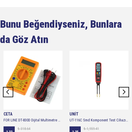
Bunu Beğendiyseniz, Bunlara
da Göz Atın
CETA
UNİT
FOR LINE DT-830D Dijital Multimetre Ölçü Aleti
UT-116C Smd Komponent Test Cihazı SMD Multimetre
₺ 318.64
₺ 1,959.41