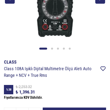
CLASS
Class 108A Işıklı Dijital Multimetre Ölçü Aleti Auto
Range + NCV + True Rms
₺ 2,253.32
%
38
₺ 1,396.31
Fiyatlarımıza KDV Dâhildir.