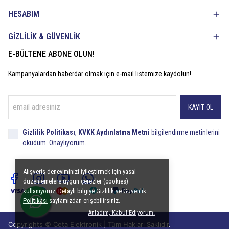
HESABIM
GİZLİLİK & GÜVENLİK
E-BÜLTENE ABONE OLUN!
Kampanyalardan haberdar olmak için e-mail listemize kaydolun!
KAYIT OL
Gizlilik Politikası
,
KVKK Aydınlatma Metni
bilgilendirme metinlerini
okudum. Onaylıyorum.
Alışveriş deneyiminizi iyileştirmek için yasal
düzenlemelere uygun çerezler (cookies)
kullanıyoruz. Detaylı bilgiye
Gizlilik ve Güvenlik
Politikası
sayfamızdan erişebilirsiniz.
Anladım, Kabul Ediyorum.
Copyrights © Ceta Elektronik | Tüm Hakları Saklıdır.