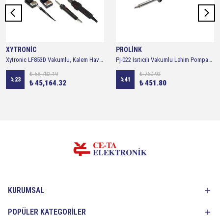
XYTRONİC
PROLİNK
Xytronic LF853D Vakumlu, Kalem Havyalı, Sıcak Havalı Digital İstasyon Havya 3'lü Set
Pj-022 Isıtıcılı Vakumlu Lehim Pompası 40watt
₺ 58,782.19
₺ 760.93
%
23
%
41
₺ 45,164.32
₺ 451.80
KURUMSAL
POPÜLER KATEGORİLER