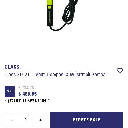
CLASS
Class ZD-211 Lehim Pompası 30w Isıtmalı Pompa
₺ 734.78
%
33
₺ 489.85
Fiyatlarımıza KDV Dâhildir.
SEPETE EKLE