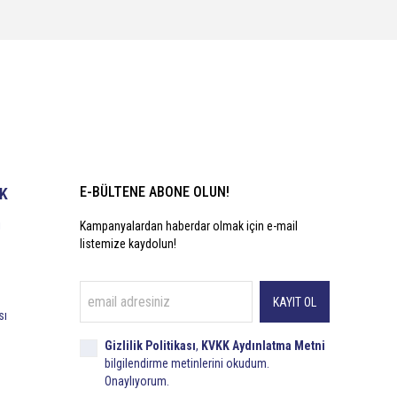
E-BÜLTENE ABONE OLUN!
İK
i
Kampanyalardan haberdar olmak için e-mail
listemize kaydolun!
KAYIT OL
sı
Gizlilik Politikası
,
KVKK Aydınlatma Metni
bilgilendirme metinlerini okudum.
Onaylıyorum.