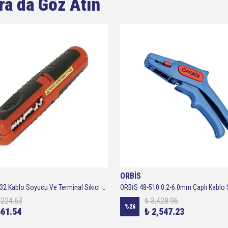
ra da Göz Atın
ORBİS
Prolink PH-032 Kablo Soyucu Ve Terminal Sıkıcı Pense Soyucu Awg 10-24 Koaksiyel Kablo Soyucu Sıkma Awg 10-23
,224.63
₺ 3,428.96
%
26
661.54
₺ 2,547.23