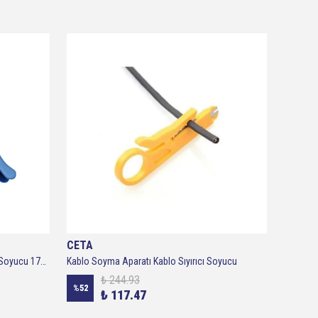
CETA
JOKAR
ORBİS 48-510 0.2-6.0mm Çaplı Kablo Soyucu 170 MM - GERMANY
Kablo Soyma Aparatı Kablo Sıyırıcı Soyucu
₺ 244.93
%
52
%
27
₺ 117.47