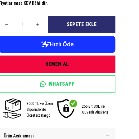
Fiyatlarımıza KDV Dâhildir.
SEPETE EKLE
HEMEN AL
WHATSAPP
3000 TL ve Üzeri
256 Bit SSL ile
Siparişlerde
Güvenli Alışveriş
Ücretsiz Kargo
Ürün Açıklaması