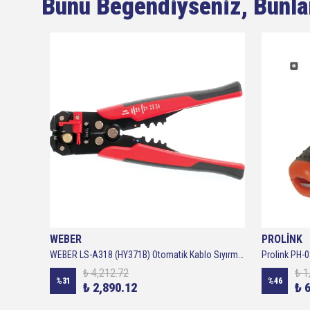
Bunu Beğendiyseniz, Bunla
WEBER
PROLİNK
CP-522 Koaksiyel Anten Kablo Soyucu Rg-59/rg-6/rg7/rg11
WEBER LS-A318 (HY371B) Otomatik Kablo Sıyırma Pensesi 0,2 6 mm 195 mm
₺ 4,212.72
₺ 1
%
31
%
46
₺ 2,890.12
₺ 