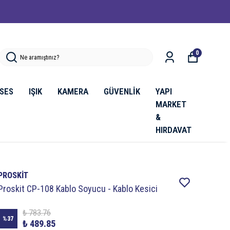
0
SES
IŞIK
KAMERA
GÜVENLİK
YAPI
MARKET
&
HIRDAVAT
PROSKİT
Proskit CP-108 Kablo Soyucu - Kablo Kesici
₺ 783.76
%
37
₺ 489.85