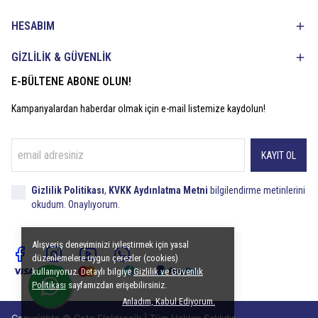
HESABIM
GİZLİLİK & GÜVENLİK
E-BÜLTENE ABONE OLUN!
Kampanyalardan haberdar olmak için e-mail listemize kaydolun!
KAYIT OL
Gizlilik Politikası
,
KVKK Aydınlatma Metni
bilgilendirme metinlerini
okudum. Onaylıyorum.
Alışveriş deneyiminizi iyileştirmek için yasal
düzenlemelere uygun çerezler (cookies)
kullanıyoruz. Detaylı bilgiye
Gizlilik ve Güvenlik
Politikası
sayfamızdan erişebilirsiniz.
Anladım, Kabul Ediyorum.