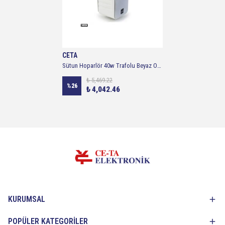
CETA
Sütun Hoparlör 40w Trafolu Beyaz Osawa Osw-4314tb
₺ 5,469.22
%
26
₺ 4,042.46
KURUMSAL
POPÜLER KATEGORİLER