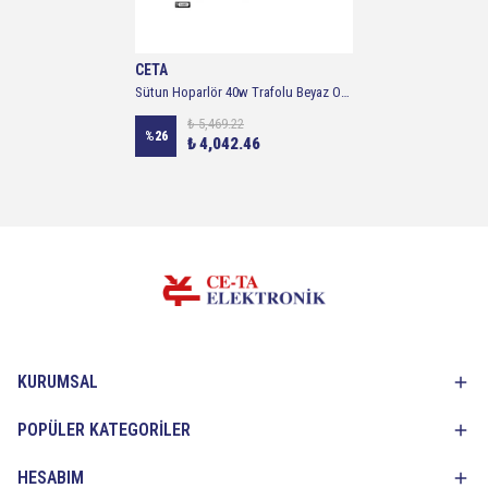
CETA
Sütun Hoparlör 40w Trafolu Beyaz Osawa Osw-4314tb
₺ 5,469.22
%
26
₺ 4,042.46
KURUMSAL
POPÜLER KATEGORİLER
HESABIM