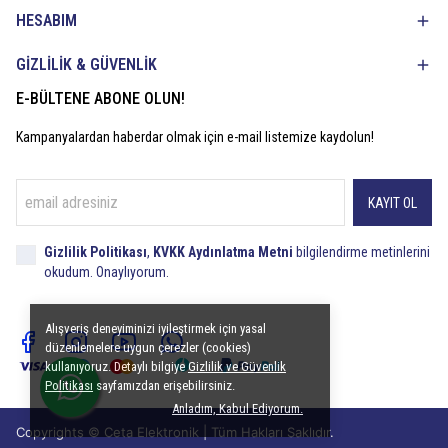
HESABIM
GİZLİLİK & GÜVENLİK
E-BÜLTENE ABONE OLUN!
Kampanyalardan haberdar olmak için e-mail listemize kaydolun!
KAYIT OL
Gizlilik Politikası
,
KVKK Aydınlatma Metni
bilgilendirme metinlerini
okudum. Onaylıyorum.
Alışveriş deneyiminizi iyileştirmek için yasal
düzenlemelere uygun çerezler (cookies)
kullanıyoruz. Detaylı bilgiye
Gizlilik ve Güvenlik
Politikası
sayfamızdan erişebilirsiniz.
Anladım, Kabul Ediyorum.
Copyrights © Ceta Elektronik | Tüm Hakları Saklıdır.