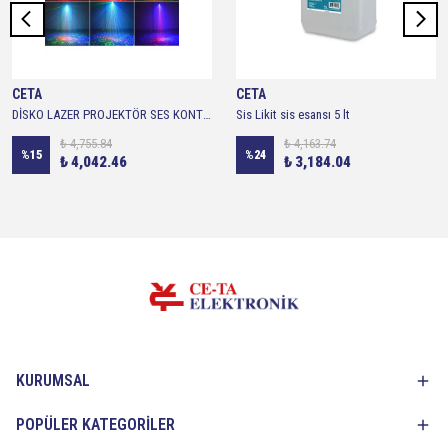
CETA
CETA
DİSKO LAZER PROJEKTÖR SES KONTROLLÜ RGB LED AYDINLATMALI MİNİ SAHNE PARTİ LAZER SHOW
Sis Likit sis esansı 5 lt
₺ 4,755.84
₺ 4,163.74
%
15
%
24
₺ 4,042.46
₺ 3,184.04
KURUMSAL
POPÜLER KATEGORİLER