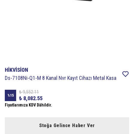
HİKVİSİON
Ds-7108Ni-Q1-M 8 Kanal Nvr Kayıt Cihazı Metal Kasa
₺ 9,552.11
%
15
₺ 8,082.55
Fiyatlarımıza KDV Dâhildir.
Stoğa Gelince Haber Ver