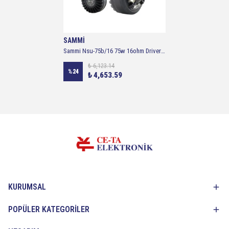
SAMMİ
Sammi Nsu-75b/16 75w 16ohm Driver Unit
₺ 6,123.14
%
24
₺ 4,653.59
KURUMSAL
POPÜLER KATEGORİLER