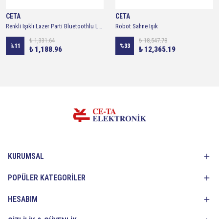
CETA
CETA
Renkli Işıklı Lazer Parti Bluetoothlu Led Küre Disko Topu
Robot Sahne Işık
₺ 1,331.64
₺ 18,547.78
%
11
%
33
₺ 1,188.96
₺ 12,365.19
KURUMSAL
POPÜLER KATEGORİLER
HESABIM