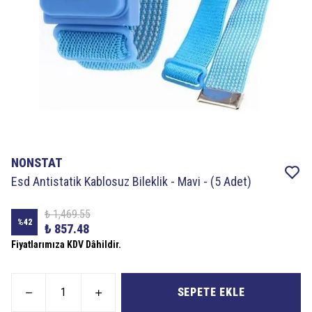
NONSTAT
Esd Antistatik Kablosuz Bileklik - Mavi - (5 Adet)
₺ 1,469.55
%
42
₺ 857.48
Fiyatlarımıza KDV Dâhildir.
SEPETE EKLE