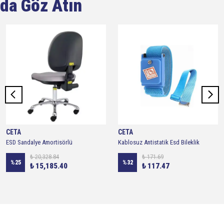
da Göz Atın
CETA
CETA
ESD Sandalye Amortisörlü
Kablosuz Antistatik Esd Bileklik
₺ 20,328.84
₺ 171.69
%
25
%
32
₺ 15,185.40
₺ 117.47