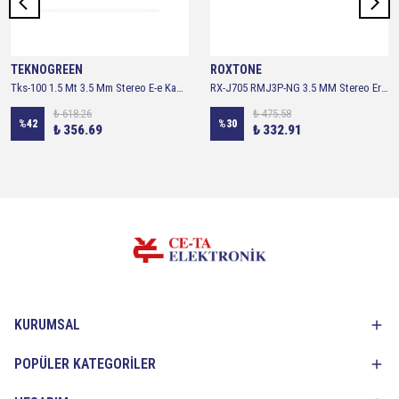
TEKNOGREEN
ROXTONE
Tks-100 1.5 Mt 3.5 Mm Stereo E-e Kablo
RX-J705 RMJ3P-NG 3.5 MM Stereo Erkek Jack
₺ 618.26
₺ 475.58
%
42
%
30
₺ 356.69
₺ 332.91
KURUMSAL
POPÜLER KATEGORİLER