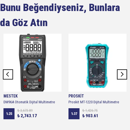
Bunu Beğendiyseniz, Bunlara
da Göz Atın
MESTEK
PROSKİT
DM96A Otomatik Dijital Multimetre
Proskit MT-1220 Dijital Multimetre
₺ 3,673.89
₺ 1,426.75
%
25
%
37
₺ 2,743.17
₺ 903.61