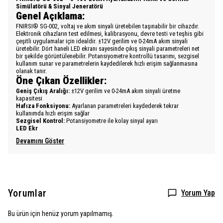
Simülatörü & Sinyal Jeneratörü
Genel Açıklama:
FNIRSI® SG-002, voltaj ve akım sinyali üretebilen taşınabilir bir cihazdır.
Elektronik cihazların test edilmesi, kalibrasyonu, devre testi ve teşhis gibi
çeşitli uygulamalar için idealdir. ±12V gerilim ve 0-24mA akım sinyali
üretebilir. Dört haneli LED ekranı sayesinde çıkış sinyali parametreleri net
bir şekilde görüntülenebilir. Potansiyometre kontrollü tasarımı, sezgisel
kullanım sunar ve parametrelerin kaydedilerek hızlı erişim sağlanmasına
olanak tanır.
Öne Çıkan Özellikler:
Geniş Çıkış Aralığı:
±12V gerilim ve 0-24mA akım sinyali üretme
kapasitesi
Hafıza Fonksiyonu:
Ayarlanan parametreleri kaydederek tekrar
kullanımda hızlı erişim sağlar
Sezgisel Kontrol:
Potansiyometre ile kolay sinyal ayarı
LED Ekr
Devamını Göster
Yorumlar
Yorum Yap
Bu ürün için henüz yorum yapılmamış.