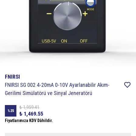
FNIRSI
FNIRSI SG 002 4-20mA 0-10V Ayarlanabilir Akım-
Gerilimi Simülatörü ve Sinyal Jeneratörü
₺ 1,959.41
%
25
₺ 1,469.55
Fiyatlarımıza KDV Dâhildir.