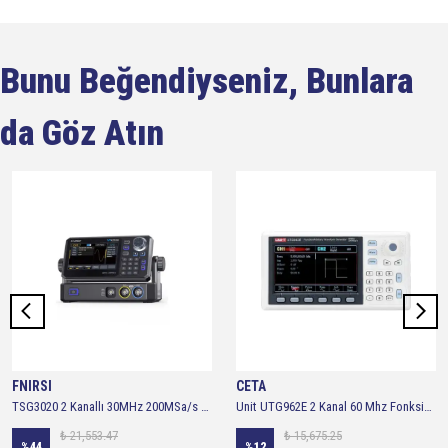
Bunu Beğendiyseniz, Bunlara
da Göz Atın
FNIRSI
CETA
TSG3020 2 Kanallı 30MHz 200MSa/s Fonksiyon Sinyal Jeneratörü
Unit UTG962E 2 Kanal 60 Mhz Fonksiyon Jeneratörü
₺ 21,553.47
₺ 15,675.25
%
44
%
12