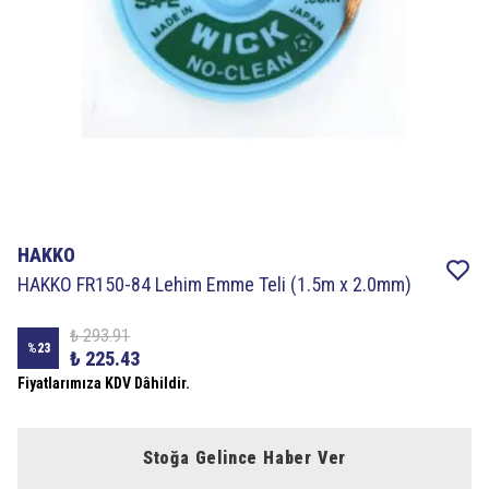
HAKKO
HAKKO FR150-84 Lehim Emme Teli (1.5m x 2.0mm)
₺ 293.91
%
23
₺ 225.43
Fiyatlarımıza KDV Dâhildir.
Stoğa Gelince Haber Ver