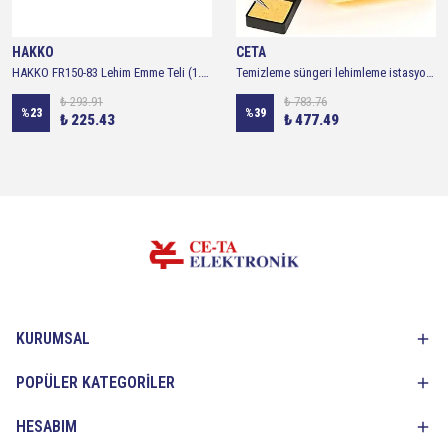
HAKKO
CETA
HAKKO FR150-83 Lehim Emme Teli (1.5m x 1.5mm)
Temizleme süngeri lehimleme istasyonları için havya lehim süngeri uç temizleme 10 Adet
₺ 293.91
₺ 783.76
%
23
%
39
₺ 225.43
₺ 477.49
KURUMSAL
POPÜLER KATEGORİLER
HESABIM