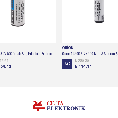
ORİON
Orion 26650 3.7v 5000mah Şarj Edilebilir 2c Li-ion Pil
16.61
₺ 285.35
%
60
264.42
₺ 114.14