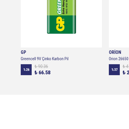
GP
ORİON
li
Greencell 9V Çinko Karbon Pil
₺ 90.36
₺ 4
%
26
%
37
₺ 66.58
₺ 