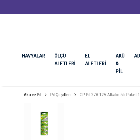
HAVYALAR
ÖLÇÜ
EL
AKÜ
A
ALETLERİ
ALETLERİ
&
PİL
Akü ve Pil
Pil Çeşitleri
GP Pil 27A 12V Alkalin 5 li Paket