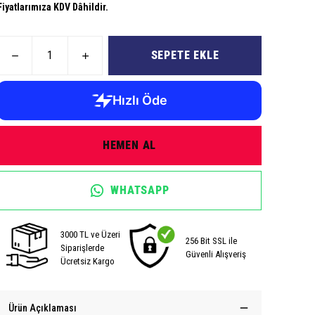
Fiyatlarımıza KDV Dâhildir.
SEPETE EKLE
HEMEN AL
WHATSAPP
3000 TL ve Üzeri
256 Bit SSL ile
Siparişlerde
Güvenli Alışveriş
Ücretsiz Kargo
Ürün Açıklaması