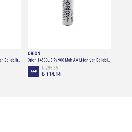
ORİON
GP
Orion 14500 3.7v 900 Mah AA Li-ion Şarj Edilebilir Kalem Pil
Orion 14500L 3.7v 900 Mah AA Li-ion Şarj Edilebilir Kalem Pil - Başlı
GP A76-2
₺ 285.35
%
60
%
25
₺ 114.14