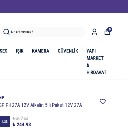
0
SES
IŞIK
KAMERA
GÜVENLİK
YAPI
MARKET
&
HIRDAVAT
GP
GP Pil 27A 12V Alkalin 5 li Paket 12V 27A
₺ 367.63
%
33
₺ 244.93