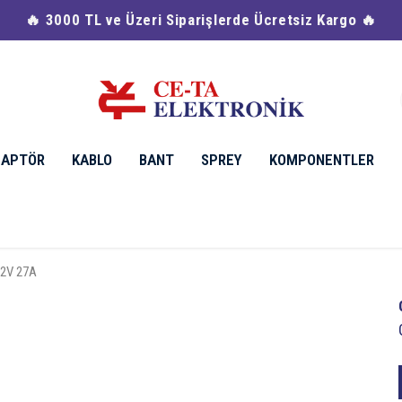
🔥 Havale & EFT Ödemelerinde %2 İndirim 🔥
DAPTÖR
KABLO
BANT
SPREY
KOMPONENTLER
 12V 27A