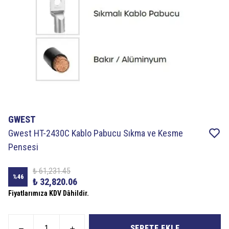
GWEST
Gwest HT-2430C Kablo Pabucu Sıkma ve Kesme
Pensesi
₺ 61,231.45
%
46
₺ 32,820.06
Fiyatlarımıza KDV Dâhildir.
SEPETE EKLE