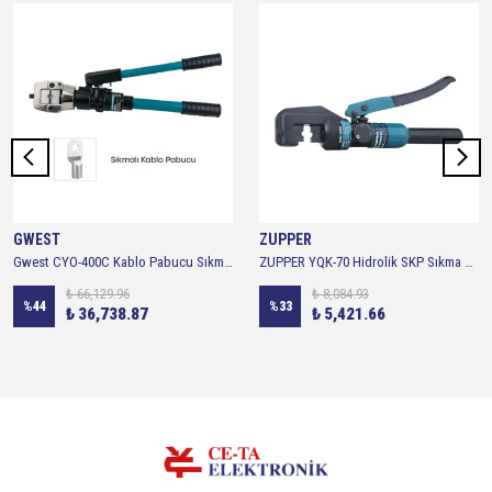
GWEST
ZUPPER
Gwest CYO-400C Kablo Pabucu Sıkma Pensesi
ZUPPER YQK-70 Hidrolik SKP Sıkma Pensesi Altıgen 4-70 mm
₺ 66,129.96
₺ 8,084.93
%
44
%
33
₺ 36,738.87
₺ 5,421.66