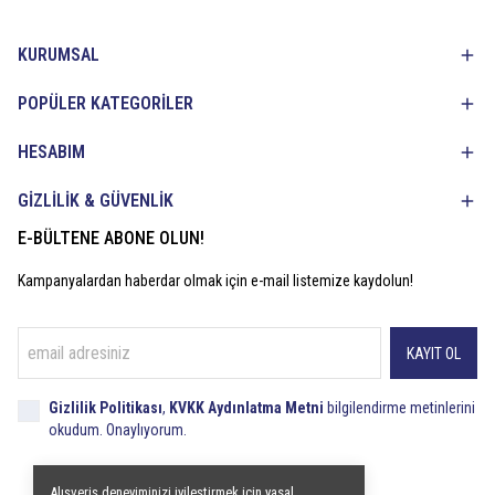
KURUMSAL
POPÜLER KATEGORİLER
HESABIM
GİZLİLİK & GÜVENLİK
E-BÜLTENE ABONE OLUN!
Kampanyalardan haberdar olmak için e-mail listemize kaydolun!
KAYIT OL
Gizlilik Politikası
,
KVKK Aydınlatma Metni
bilgilendirme metinlerini
okudum. Onaylıyorum.
Alışveriş deneyiminizi iyileştirmek için yasal