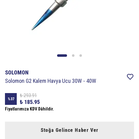
SOLOMON
Solomon G2 Kalem Havya Ucu 30W - 40W
₺ 293.91
%
37
₺ 185.95
Fiyatlarımıza KDV Dâhildir.
Stoğa Gelince Haber Ver