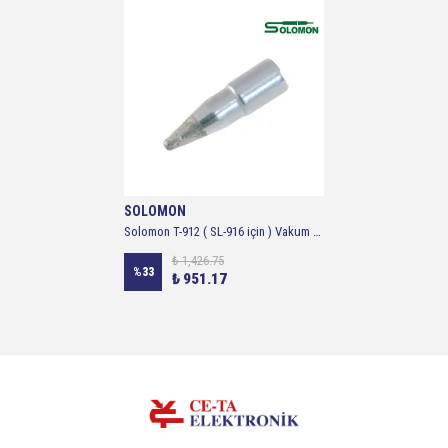
SOLOMON
Solomon T-912 ( SL-916 için ) Vakum Havya Ucu
₺ 1,426.75
%
33
₺ 951.17