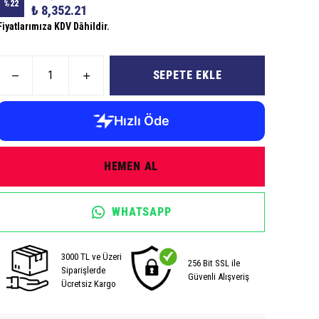
%
22
₺ 8,352.21
Fiyatlarımıza KDV Dâhildir.
SEPETE EKLE
HEMEN AL
WHATSAPP
3000 TL ve Üzeri
256 Bit SSL ile
Siparişlerde
Güvenli Alışveriş
Ücretsiz Kargo