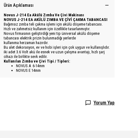
Ürün Açıklaması
Novus J-214 Ea Akülü Zımba Ve Çivi Makinası
NOVUS J-214 EA AKÜLÜ ZIMBA VE ÇİVİ ÇAKMA TABANCASI
Bağımsız zımba teli çakma işlemi için akülü döşeme tabancası.
Hızlı ve zahmetsiz kullanım için özellikle tasarlanmıştır.
Novus firmasının geliştirdiği yeni tip üniversal akülü döşeme
tabancası elektrik prizin bulunmadığı yerlerde
kullanıma herzaman hazırdır.
Bu alet dekorasyon, ev ve hobi işleri için çok uygun ve kullanışlıdır.
iki adet 3.6 Volt akü ile esnek ve uzun çalışma avantajı, hızlı şarj
cihazı ile birlikte sevk edilir.
Kullanılan Zımba ve Çivi Tipi / Tipleri:
NOVUS A 6-14mm
NOVUS E 14mm
Yorum Yap