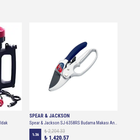
SPEAR & JACKSON
ECLİPS
ıldak
Spear & Jackson SJ-6358RS Budama Makası Anvil Cırcırlı
Eclipse
₺ 2,204.33
%
36
%
27
₺ 1,420.57