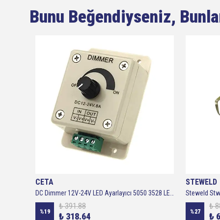
Bunu Beğendiyseniz, Bunla
CETA
STEWELD
Spear & Jackson TRAD3PS Paslanmaz Çelik Bahçe Kürek Seti ( Kürek Mala - Ot Çatalı - Fide Dikme Malası )
DC Dimmer 12V-24V LED Ayarlayıcı 5050 3528 LED Şerit için Manuel LED Dimmer 12-24V 8A Dc Dimmer
Steweld Stw
₺ 391.88
₺ 8
%
19
%
27
₺ 318.64
₺ 