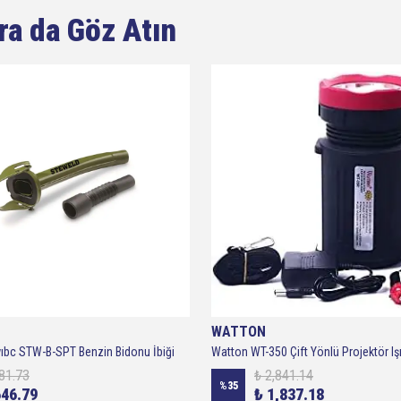
ra da Göz Atın
WATTON
ıbc STW-B-SPT Benzin Bidonu İbiği
Watton WT-350 Çift Yönlü Projektör Iş
81.73
₺ 2,841.14
%
35
646.79
₺ 1,837.18