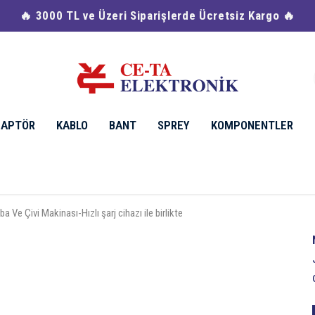
🔥 Havale & EFT Ödemelerinde %2 İndirim 🔥
DAPTÖR
KABLO
BANT
SPREY
KOMPONENTLER
 Ve Çivi Makinası-Hızlı şarj cihazı ile birlikte