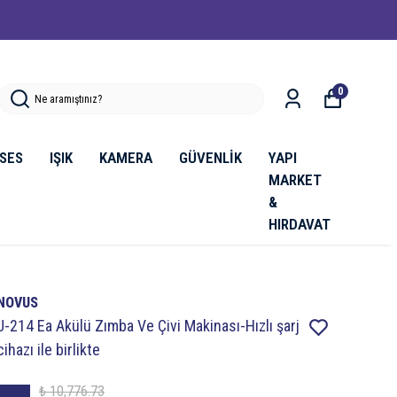
0
SES
IŞIK
KAMERA
GÜVENLİK
YAPI
MARKET
&
HIRDAVAT
NOVUS
J-214 Ea Akülü Zımba Ve Çivi Makinası-Hızlı şarj
cihazı ile birlikte
₺ 10,776.73