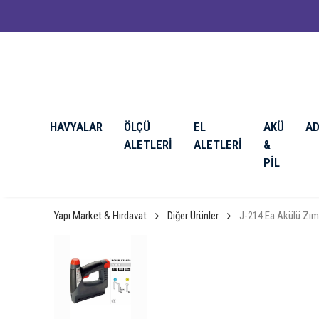
HAVYALAR
ÖLÇÜ
EL
AKÜ
A
ALETLERİ
ALETLERİ
&
PİL
Yapı Market & Hırdavat
Diğer Ürünler
J-214 Ea Akülü Zımba