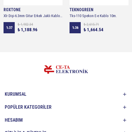
ROXTONE
TEKNOGREEN
Xlr Dişi-6.3mm Gitar Erkek Jaklı Kablo 5mt Rx-k12205
Tks-110 Spekon E-e Kablo 10m.
₺ 1,902.34
₺ 2,615.71
%
37
%
36
₺ 1,188.96
₺ 1,664.54
KURUMSAL
POPÜLER KATEGORİLER
HESABIM