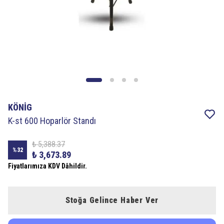
KÖNİG
K-st 600 Hoparlör Standı
₺ 5,388.37
%
32
₺ 3,673.89
Fiyatlarımıza KDV Dâhildir.
Stoğa Gelince Haber Ver