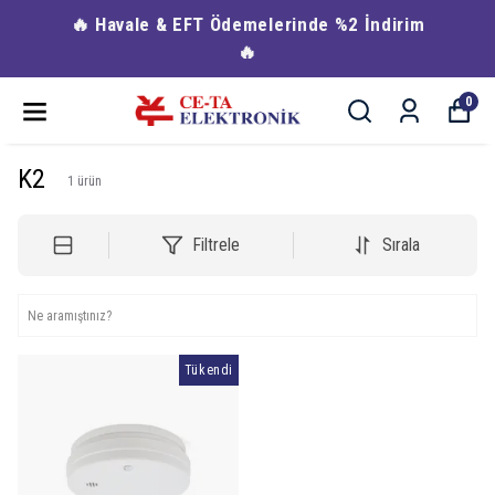
🔥 Havale & EFT Ödemelerinde %2 İndirim
🔥
0
K2
1
ürün
Filtrele
Sırala
Tükendi