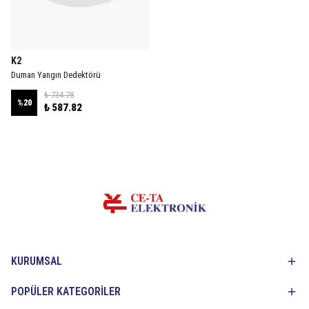
K2
Duman Yangın Dedektörü
₺ 734.78
%
20
₺ 587.82
KURUMSAL
POPÜLER KATEGORİLER