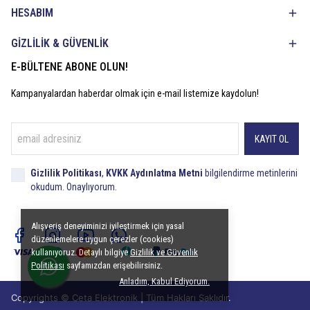
HESABIM
GİZLİLİK & GÜVENLİK
E-BÜLTENE ABONE OLUN!
Kampanyalardan haberdar olmak için e-mail listemize kaydolun!
KAYIT OL
Gizlilik Politikası
,
KVKK Aydınlatma Metni
bilgilendirme metinlerini
okudum. Onaylıyorum.
Alışveriş deneyiminizi iyileştirmek için yasal
düzenlemelere uygun çerezler (cookies)
kullanıyoruz. Detaylı bilgiye
Gizlilik ve Güvenlik
Politikası
sayfamızdan erişebilirsiniz.
Anladım, Kabul Ediyorum.
Copyrights © Ceta Elektronik | Tüm Hakları Saklıdır.