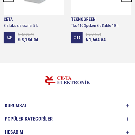
CETA
TEKNOGREEN
Sis Likit sis esansı 5 lt
Tks-110 Spekon E-e Kablo 10m.
₺ 4,163.74
₺ 2,615.71
%
24
%
36
₺ 3,184.04
₺ 1,664.54
KURUMSAL
POPÜLER KATEGORİLER
HESABIM