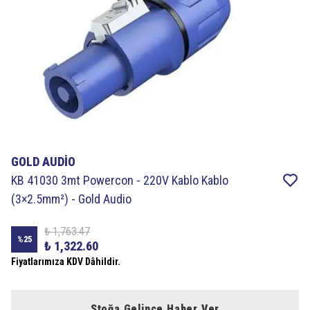
GOLD AUDİO
KB 41030 3mt Powercon - 220V Kablo Kablo
(3×2.5mm²) - Gold Audio
₺ 1,763.47
%
25
₺ 1,322.60
Fiyatlarımıza KDV Dâhildir.
Stoğa Gelince Haber Ver