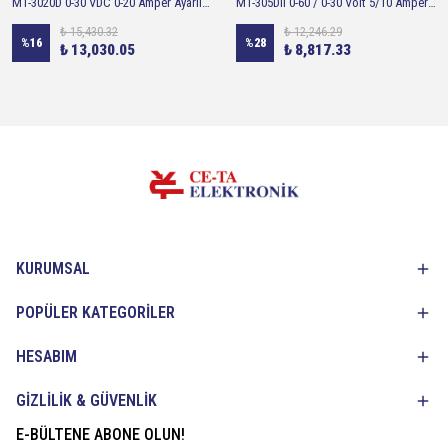
MT-3020D 0-30 VDC 0-20 Amper Ayarlı Güç Kaynağı
MT-305DII 0-60 / 0-30 Volt 5/10 Amper Ayarlı Güç Kaynağı
₺ 15,430.32
₺ 12,246.29
%
16
%
28
₺ 13,030.05
₺ 8,817.33
KURUMSAL
POPÜLER KATEGORİLER
HESABIM
GİZLİLİK & GÜVENLİK
E-BÜLTENE ABONE OLUN!