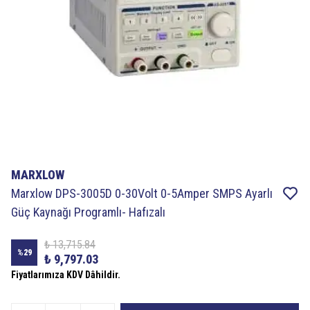
MARXLOW
Marxlow DPS-3005D 0-30Volt 0-5Amper SMPS Ayarlı
Güç Kaynağı Programlı- Hafızalı
₺ 13,715.84
%
29
₺ 9,797.03
Fiyatlarımıza KDV Dâhildir.