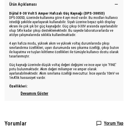
Ürün Açıklaması
Dijital 0-30 Volt 5 Amper Hafızalı Güç Kaynağı (DPS-3005D)
DPS-3005D, üzerinde kullanıma göre 4 ayrı mod vardır. Bu modları kullanıcı
istediği şekilde ayarlayarak kullanabilir. Siyah üzerine beyaz ışıklı display
ekranı ile çok şık bir güç kaynağıdır. Güç çıkışı 0-30V arasında ayarlanabilir
olup 5A'e kadar çıkışı desteklemektedir. Bu sayede laboratuvarlarda ve
atölye çalışmalarında sıklıkla kullanılmaktadır.
4 ayrı hafıza modu, yüksek akım ve yüksek voltaj durumlarında çıkışı
sınırlandırma özellikleri, uyarı durumunda ses çıkarma özelliği, çıkışı buton
ile kapatma ve tuşları kilitleme özellikleri ile tümüyle kullanıcı dostu olarak
tasarlanmıştır.
Güç kaynağı üzerinde düşük voltaj değeri değişimi ve ince ayar için 'FINE'
potu bulunmaktadır. Akım değeri miliamper ve amper olarak
ayarlanabilmektedir. Akım sınırlama özelliği mevcuttur. İnce ayarda 10mV ve
1mA'lik hassasiyet vardır.
Özellikleri:
Devamını Göster
Yorumlar
Yorum Yap