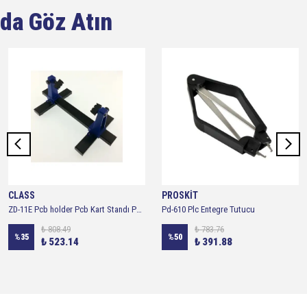
da Göz Atın
CLASS
PROSKİT
ZD-11E Pcb holder Pcb Kart Standı Pcb Devre Tutucu Kart Tutucu Lehimleme Aparatı
Pd-610 Plc Entegre Tutucu
₺ 808.49
₺ 783.76
%
35
%
50
₺ 523.14
₺ 391.88