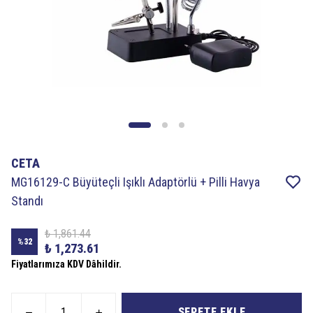
CETA
MG16129-C Büyüteçli Işıklı Adaptörlü + Pilli Havya
Standı
₺ 1,861.44
%
32
₺ 1,273.61
Fiyatlarımıza KDV Dâhildir.
SEPETE EKLE