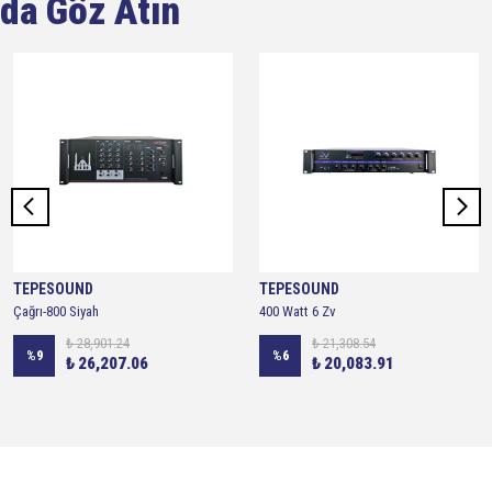
da Göz Atın
TEPESOUND
TEPESOUND
Çağrı-800 Siyah
400 Watt 6 Zv
₺ 28,901.24
₺ 21,308.54
%
9
%
6
₺ 26,207.06
₺ 20,083.91