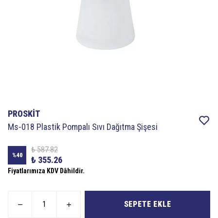
PROSKİT
Ms-018 Plastik Pompalı Sıvı Dağıtma Şişesi
₺ 587.82
%
40
₺ 355.26
Fiyatlarımıza KDV Dâhildir.
SEPETE EKLE