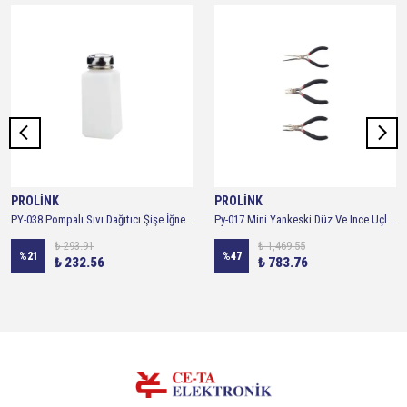
PROLİNK
PROLİNK
PY-038 Pompalı Sıvı Dağıtıcı Şişe İğne Uç 60ML
Py-017 Mini Yankeski Düz Ve Ince Uçlu Kargaburun 3 Lü Set
₺ 293.91
₺ 1,469.55
%
21
%
47
₺ 232.56
₺ 783.76