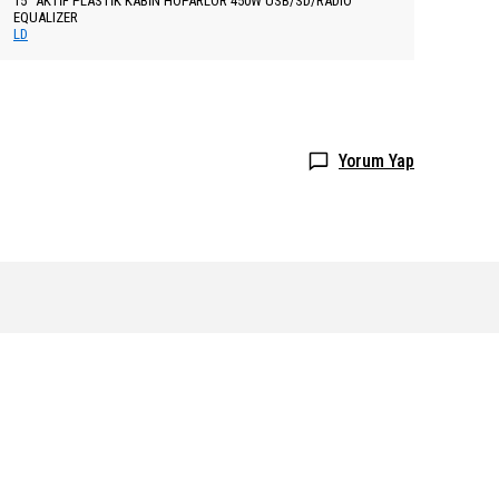
15″ AKTİF PLASTİK KABİN HOPARLÖR 450W USB/SD/RADIO
EQUALIZER
LD
Yorum Yap