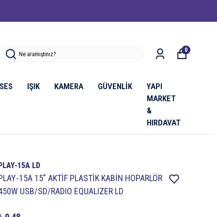
0
SES
IŞIK
KAMERA
GÜVENLİK
YAPI
MARKET
&
HIRDAVAT
PLAY-15A LD
PLAY-15A 15″ AKTİF PLASTİK KABİN HOPARLÖR
450W USB/SD/RADIO EQUALIZER LD
₺ 0.48