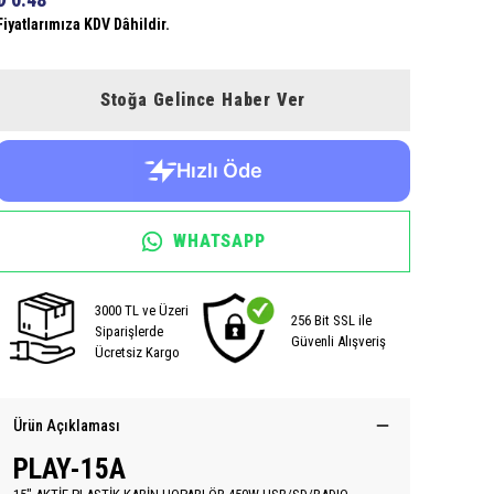
Fiyatlarımıza KDV Dâhildir.
Stoğa Gelince Haber Ver
WHATSAPP
3000 TL ve Üzeri
256 Bit SSL ile
Siparişlerde
Güvenli Alışveriş
Ücretsiz Kargo
Ürün Açıklaması
PLAY-15A