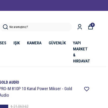
0
SES
IŞIK
KAMERA
GÜVENLİK
YAPI
MARKET
&
HIRDAVAT
GOLD AUDİO
PRO-M 810P 10 Kanal Power Mikser - Gold
Audio
₺ 21,063.62