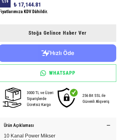
%
19
₺ 17,144.81
Fiyatlarımıza KDV Dâhildir.
Stoğa Gelince Haber Ver
WHATSAPP
3000 TL ve Üzeri
256 Bit SSL ile
Siparişlerde
Güvenli Alışveriş
Ücretsiz Kargo
Ürün Açıklaması
10 Kanal Power Mikser