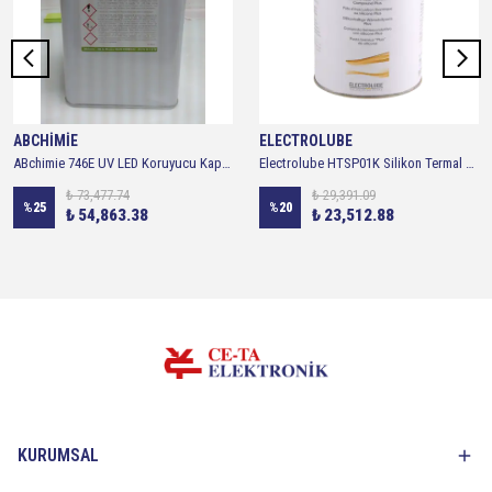
ABCHİMİE
ELECTROLUBE
ABchimie 746E UV LED Koruyucu Kaplama - 5 litre
Electrolube HTSP01K Silikon Termal Macun - 1 KG
₺ 73,477.74
₺ 29,391.09
%
25
%
20
₺ 54,863.38
₺ 23,512.88
KURUMSAL