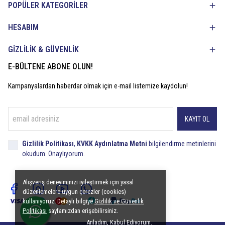
POPÜLER KATEGORİLER
HESABIM
GİZLİLİK & GÜVENLİK
E-BÜLTENE ABONE OLUN!
Kampanyalardan haberdar olmak için e-mail listemize kaydolun!
KAYIT OL
Gizlilik Politikası
,
KVKK Aydınlatma Metni
bilgilendirme metinlerini
okudum. Onaylıyorum.
Alışveriş deneyiminizi iyileştirmek için yasal
düzenlemelere uygun çerezler (cookies)
kullanıyoruz. Detaylı bilgiye
Gizlilik ve Güvenlik
Politikası
sayfamızdan erişebilirsiniz.
Anladım, Kabul Ediyorum.