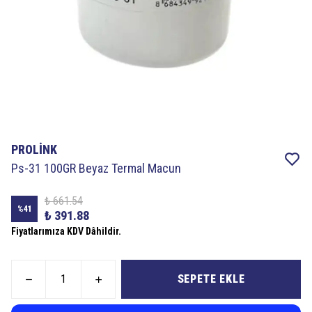
PROLİNK
Ps-31 100GR Beyaz Termal Macun
₺ 661.54
%
41
₺ 391.88
Fiyatlarımıza KDV Dâhildir.
SEPETE EKLE