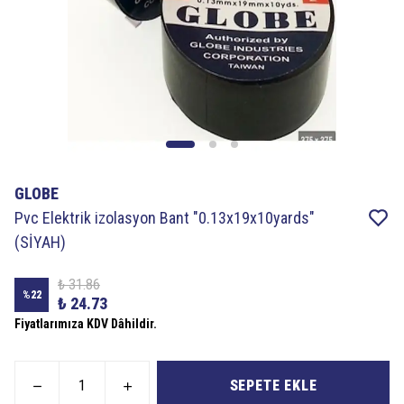
GLOBE
Pvc Elektrik izolasyon Bant "0.13x19x10yards"
(SİYAH)
₺ 31.86
%
22
₺ 24.73
Fiyatlarımıza KDV Dâhildir.
SEPETE EKLE