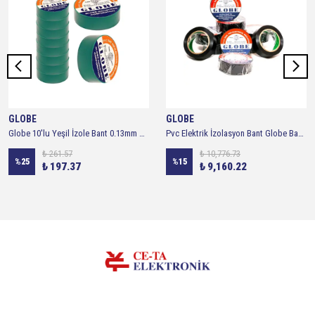
GLOBE
GLOBE
Globe 10'lu Yeşil İzole Bant 0.13mm X 19 Mm
Pvc Elektrik İzolasyon Bant Globe Bant 19mm Siyah 500 Adet 1 Koli (Siyah) .0.13X19X10YRDS.
₺ 261.57
₺ 10,776.73
%
25
%
15
₺ 197.37
₺ 9,160.22