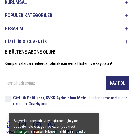
KURUMSAL
POPÜLER KATEGORİLER
HESABIM
GİZLİLİK & GÜVENLİK
E-BÜLTENE ABONE OLUN!
Kampanyalardan haberdar olmak için e-mail listemize kaydolun!
KAYIT OL
Gizlilik Politikası
,
KVKK Aydınlatma Metni
bilgilendirme metinlerini
okudum. Onaylıyorum.
Alışveriş deneyiminizi iyileştirmek için yasal
düzenlemelere uygun çerezler (cookies)
kullanıyoruz. Detaylı bilgiye
Gizlilik ve Güvenlik