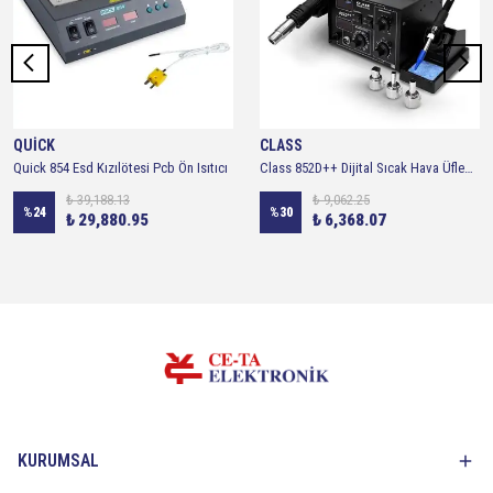
QUİCK
CLASS
Quick 854 Esd Kızılötesi Pcb Ön Isıtıcı
Class 852D++ Dijital Sıcak Hava Üfleme Havya İstasyonu
₺ 39,188.13
₺ 9,062.25
%
24
%
30
₺ 29,880.95
₺ 6,368.07
KURUMSAL