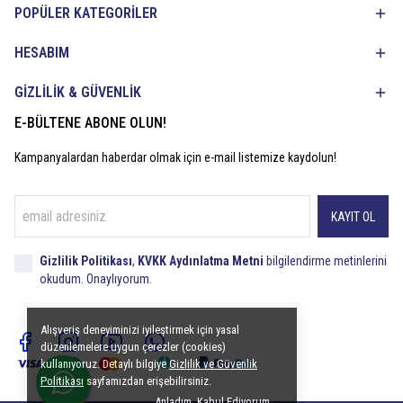
POPÜLER KATEGORİLER
HESABIM
GİZLİLİK & GÜVENLİK
E-BÜLTENE ABONE OLUN!
Kampanyalardan haberdar olmak için e-mail listemize kaydolun!
KAYIT OL
Gizlilik Politikası
,
KVKK Aydınlatma Metni
bilgilendirme metinlerini
okudum. Onaylıyorum.
Alışveriş deneyiminizi iyileştirmek için yasal
düzenlemelere uygun çerezler (cookies)
kullanıyoruz. Detaylı bilgiye
Gizlilik ve Güvenlik
Politikası
sayfamızdan erişebilirsiniz.
Anladım, Kabul Ediyorum.