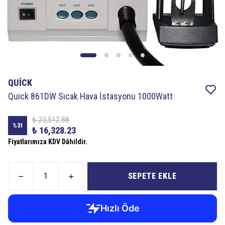
QUİCK
Quick 861DW Sıcak Hava İstasyonu 1000Watt
₺ 23,512.88
%
31
₺ 16,328.23
Fiyatlarımıza KDV Dâhildir.
SEPETE EKLE