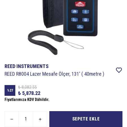
REED INSTRUMENTS
REED R8004 Lazer Mesafe Ölçer, 131′ ( 40metre )
₺ 8,082.55
%
27
₺ 5,878.22
Fiyatlarımıza KDV Dâhildir.
SEPETE EKLE