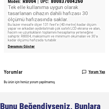
R8004
800837004260
Modeli:
|
UPC:
Tek elle kullanıma uygun olarak
tasarlanan cihazın dahili hafızası 30
ölçümü hafızasında saklar.
Bu lazer mesafe ölçer 131 feet'e (40 metre) kadar ölçüm
yapar ve arkadan aydınlatmalı çok satırlı LCD ekrana ve alan,
hacim ve uzunlukların toplamını hesaplama yeteneğine
sahiptir. R8004, maksimum ve minimum okumaları ve 30'a
kadar ölçümü hafızada tutabilir.
Devamını Göster
Yorumlar
Yorum Yap
Bu ürün için henüz yorum yapılmamış.
Bunu Beğendiyseniz, Bunlara