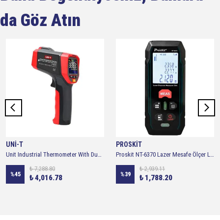
da Göz Atın
UNİ-T
PROSKİT
Unit Industrial Thermometer With Dual Laser Unit UT302D+ Infared Thermometer -32° / + 1100°
Proskit NT-6370 Lazer Mesafe Ölçer Lazermetre 70m ( 70metre )
₺ 7,288.80
₺ 2,939.11
%
45
%
39
₺ 4,016.78
₺ 1,788.20