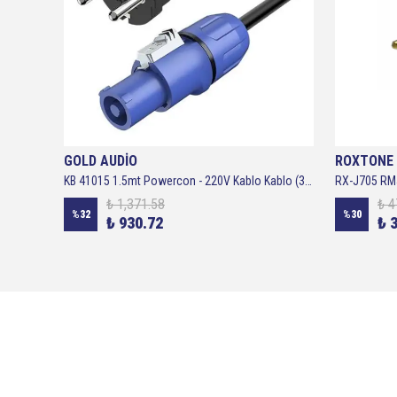
GOLD AUDİO
ROXTONE
KB 41015 1.5mt Powercon - 220V Kablo Kablo (3×2.5mm²) - Gold Audi
RX-J705 RMJ
₺ 1,371.58
₺ 4
%
32
%
30
₺ 930.72
₺ 