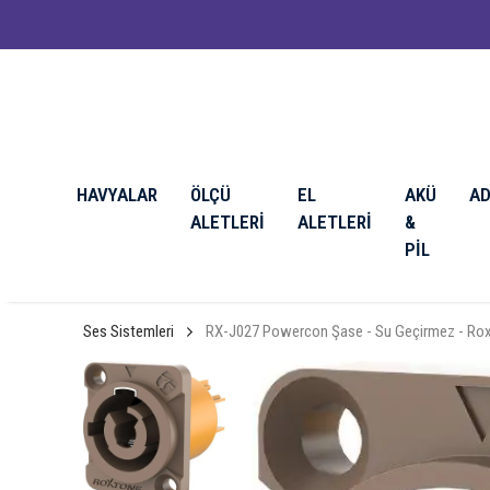
HAVYALAR
ÖLÇÜ
EL
AKÜ
A
ALETLERİ
ALETLERİ
&
PİL
Ses Sistemleri
RX-J027 Powercon Şase - Su Geçirmez - Ro