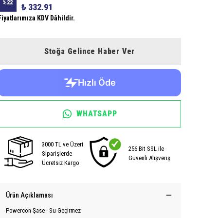
%
22
₺ 332.91
Fiyatlarımıza KDV Dâhildir.
Stoğa Gelince Haber Ver
WHATSAPP
3000 TL ve Üzeri
256 Bit SSL ile
Siparişlerde
Güvenli Alışveriş
Ücretsiz Kargo
Ürün Açıklaması
Powercon Şase - Su Geçirmez