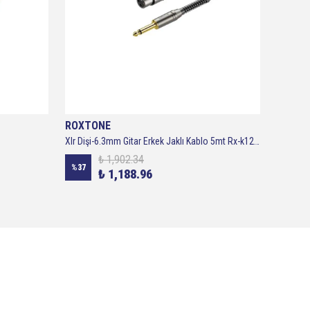
ROXTONE
TEKNO
Xlr Dişi-6.3mm Gitar Erkek Jaklı Kablo 5mt Rx-k12205
Tks-100 
₺ 1,902.34
%
37
%
42
₺ 1,188.96