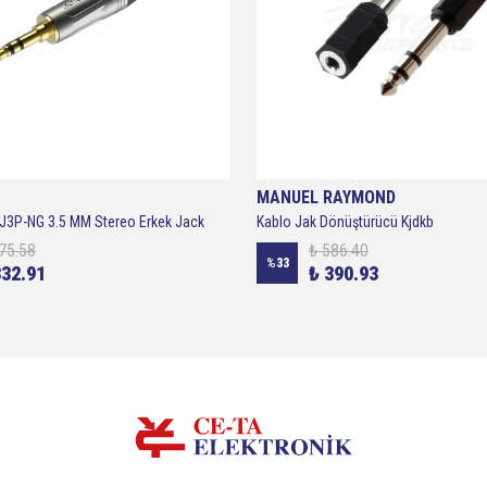
MANUEL RAYMOND
3P-NG 3.5 MM Stereo Erkek Jack
Kablo Jak Dönüştürücü Kjdkb
75.58
₺ 586.40
%
33
332.91
₺ 390.93