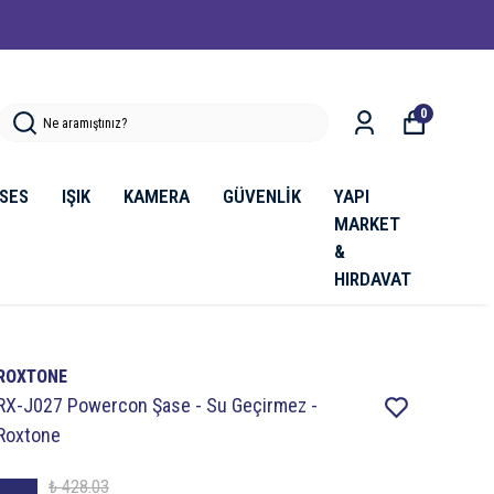
0
SES
IŞIK
KAMERA
GÜVENLİK
YAPI
MARKET
&
HIRDAVAT
ROXTONE
RX-J027 Powercon Şase - Su Geçirmez -
Roxtone
₺ 428.03