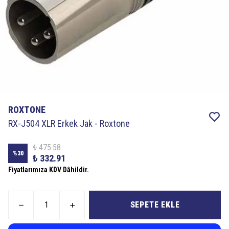
ROXTONE
RX-J504 XLR Erkek Jak - Roxtone
₺ 475.58
%
30
₺ 332.91
Fiyatlarımıza KDV Dâhildir.
SEPETE EKLE