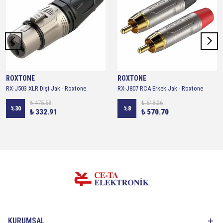
ROXTONE
ROXTONE
RX-J503 XLR Dişi Jak - Roxtone
RX-J807 RCA Erkek Jak - Roxtone
₺ 475.58
₺ 618.26
%
30
%
8
₺ 332.91
₺ 570.70
KURUMSAL